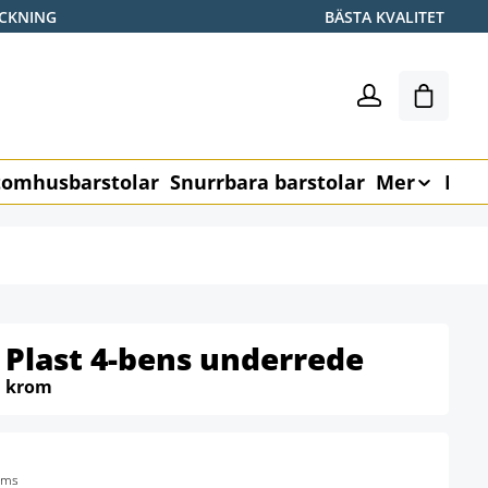
ICKNING
BÄSTA KVALITET
Varukor
omhusbarstolar
Snurrbara barstolar
Mer
Möb
 Plast 4-bens underrede
:
krom
oms