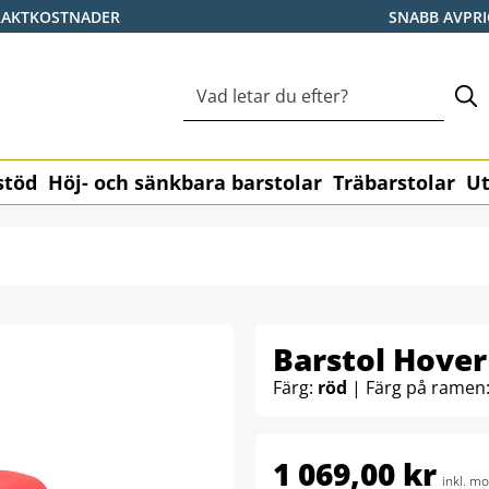
RAKTKOSTNADER
SNABB AVPR
stöd
Höj- och sänkbara barstolar
Träbarstolar
Ut
Barstol Hover
Färg:
röd
| Färg på ramen
1 069,00 kr
inkl. m