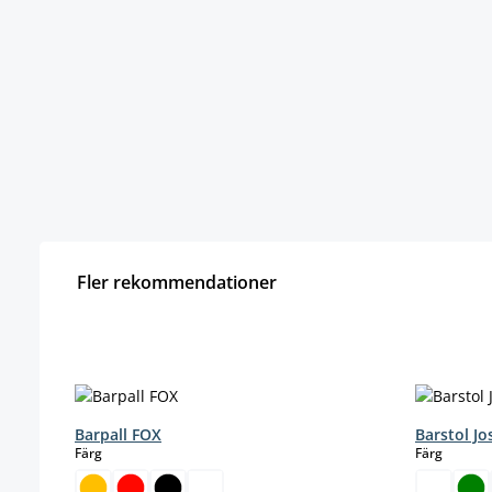
Fler rekommendationer
Hoppa över produktgalleri
Barpall FOX
Barstol J
select
select
Färg
Färg