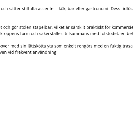
sätter stilfulla accenter i kök, bar eller gastronomi. Dess tidlösa 
tet och gör stolen stapelbar, vilket är särskilt praktiskt för komm
 kroppens form och säkerställer, tillsammans med fotstödet, en be
Hoover med sin lättskötta yta som enkelt rengörs med en fuktig trasa
 även vid frekvent användning.