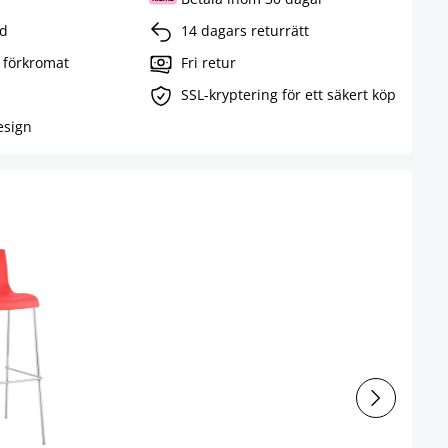
öd
14 dagars returrätt
 förkromat
Fri retur
SSL-kryptering för ett säkert köp
esign