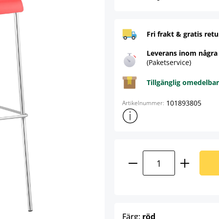
Fri frakt & gratis retu
Leverans inom några
(Paketservice)
Tillgänglig omedelbar
101893805
Artikelnummer:
Visa mer produktinformation
Produktkvantitet:
select
Färg:
röd