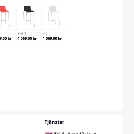
röd
svart
vit
svart
vit
9,00 kr
1 069,00 kr
1 069,00 kr
ct
Tjänster
Betala inom 30 dagar