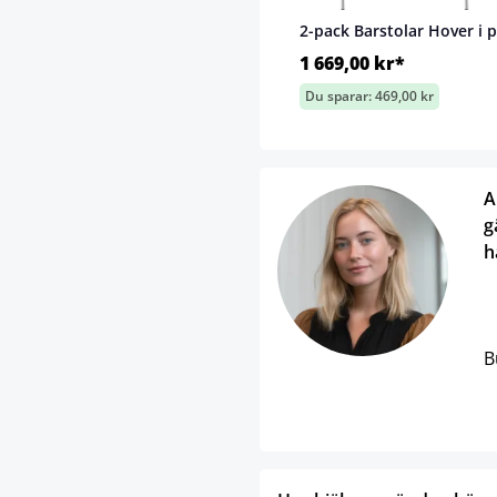
2-pack Barstolar Hover i p
1 669,00 kr*
Du sparar: 469,00 kr
A
g
h
B