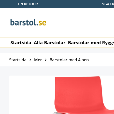
FRI RETOUR
INGA F
pa till huvudinnehåll
Hoppa till sökning
Hoppa till huvudnavigering
Startsida
Alla Barstolar
Barstolar med Rygg
Startsida
Mer
Barstolar med 4 ben