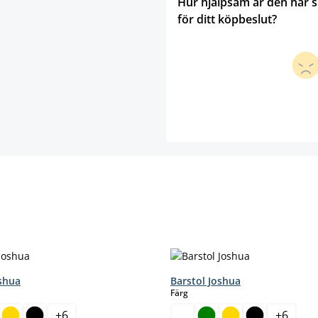
Hur hjälpsam är den här 
för ditt köpbeslut?
oshua
Barstol Joshua
select
Färg
+
6
+
6