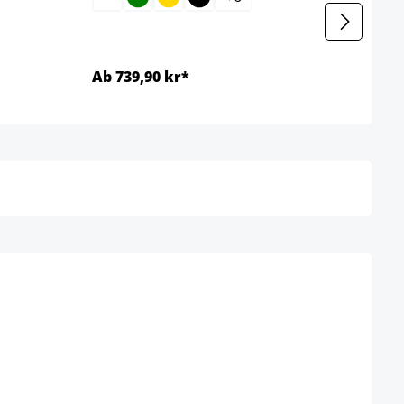
Ab 739,90 kr*
Ab 7
Detaljer