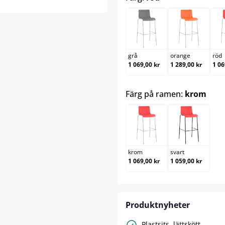
grå
orange
grå
orange
röd
1 069,00 kr
1 289,00 kr
1 06
sele
Färg på ramen:
krom
krom
svart
krom
svart
1 069,00 kr
1 059,00 kr
Produktnyheter
Plastsits, lättskött