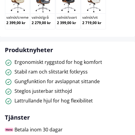
valnöt/creme
valnöt/grå
valnöt/svart
valnöt/vit
valnöt
/
creme
valnöt
/
grå
valnöt
/
svart
valnöt
/
vit
2 399,00 kr
2 279,00 kr
2 399,00 kr
2 719,00 kr
Produktnyheter
Ergonomiskt ryggstod for hog komfort
Stabil ram och slitstarkt fotkryss
Gungfunktion for avslappnat sittande
Steglos justerbar sitthojd
Lattrullande hjul for hog flexibilitet
Tjänster
Betala inom 30 dagar