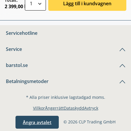
zentheme.component.product.quantitySele
Totalt:
Lägg till i kundvagnen
2 399,00 kr
Servicehotline
Service
barstol.se
Betalningsmetoder
* Alla priser inklusive lagstadgad moms.
Villkor
Ångerrätt
Dataskydd
Avtryck
© 2026 CLP Trading GmbH
Ångra avtalet