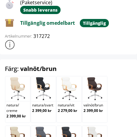
(Paketservice)
Snabb leverans
Tillgänglig omedelbart
Tillgänglig
317272
Artikelnummer:
Visa mer produktinformation
select
Färg:
valnöt/brun
natura/creme
natura/svart
natura/vit
valnöt/brun
natura
/
natura
/
svart
natura
/
vit
valnöt
/
brun
creme
2 399,00 kr
2 279,00 kr
2 399,00 kr
2 399,00 kr