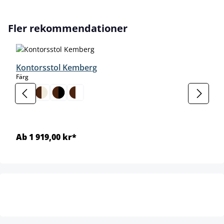
Hoppa över produktgalleri
Fler rekommendationer
Kontorsstol Kemberg
select
Färg
Ab 1 919,00 kr*