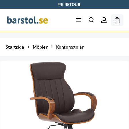
FRI RETOUR
Hoppa till huvudinnehåll
Varuk
Startsida
Möbler
Kontorsstolar