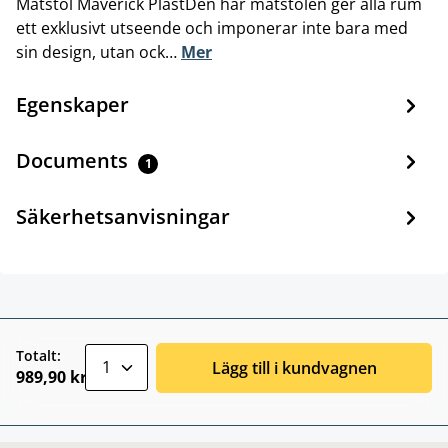
Matstol Maverick PlastDen här matstolen ger alla rum
ett exklusivt utseende och imponerar inte bara med
sin design, utan ock…
Mer
Egenskaper
Documents
1
Säkerhetsanvisningar
zentheme.component.product.quantitySele
Totalt:
Lägg till i kundvagnen
989,90 kr