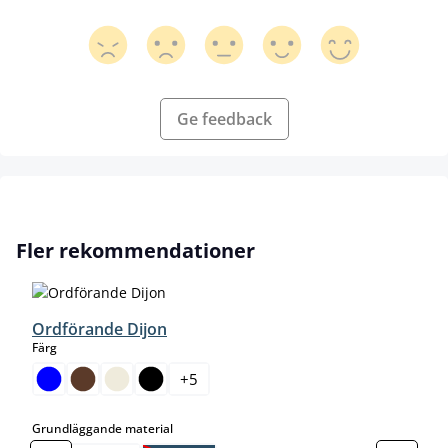
Ge feedback
Hoppa över produktgalleri
Fler rekommendationer
Ordförande Dijon
select
Färg
+
5
select
Grundläggande material