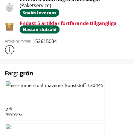
(Paketservice)
Snabb leverans
Endast 5 artiklar fortfarande tillgängliga
Nästan slutsåld
152615034
Artikelnummer:
Visa mer produktinformation
select
Färg:
grön
grå
grå
989,90 kr