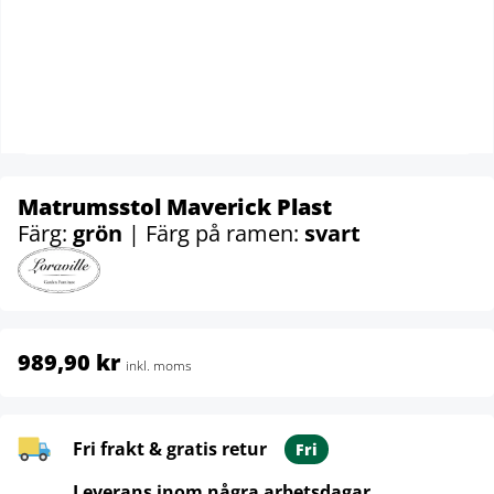
Matrumsstol Maverick Plast
Färg:
grön
| Färg på ramen:
svart
989,90 kr
inkl. moms
Fri frakt & gratis retur
Fri
Leverans inom några arbetsdagar