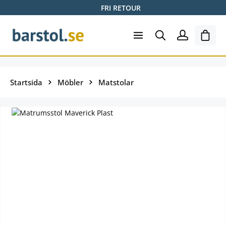
FRI RETOUR
Hoppa till huvudinnehåll
Varuk
Startsida
Möbler
Matstolar