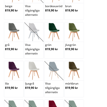
beige
Visa
bordeauxröd
brun
819,90 kr
tillgängliga
819,90 kr
819,90 kr
alternativ
grå
grå/grå
grön
jlusgrön
(Det här alternativet är för närvarande inte tillgängli
grå
Visa
grön
jlusgrön
819,90 kr
tillgängliga
819,90 kr
819,90 kr
alternativ
lila
ljusgrå
mörkblå
mörkbrun
(Det här alternativet är för närvarande 
lila
ljusgrå
Visa
mörkbrun
819,90 kr
819,90 kr
tillgängliga
819,90 kr
alternativ