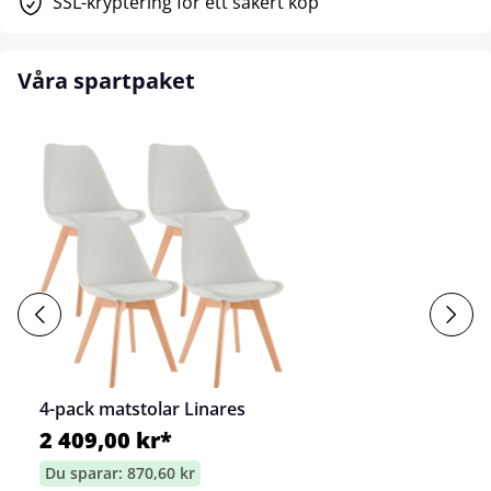
SSL-kryptering för ett säkert köp
Våra spartpaket
4-pack matstolar Linares
2 409,00 kr*
Du sparar: 870,60 kr