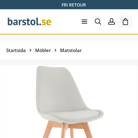
FRI RETOUR
Hoppa till huvudinnehåll
Varuk
Startsida
Möbler
Matstolar