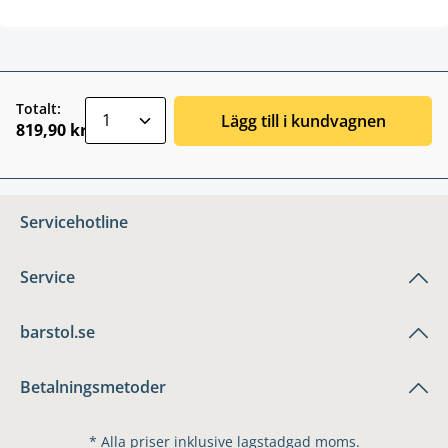
zentheme.component.product.quantitySele
Totalt:
Lägg till i kundvagnen
819,90 kr
Servicehotline
Service
barstol.se
Betalningsmetoder
* Alla priser inklusive lagstadgad moms.