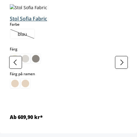
Stol Sofia Fabric
select
Farbe
blau
(Det här alternativet är för närvarande inte tillgängligt.)
select
Färg
select
Färg på ramen
Ab 609,90 kr*