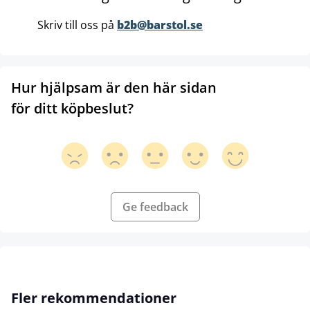
Skriv till oss på
b2b@barstol.se
Hur hjälpsam är den här sidan
för ditt köpbeslut?
Ge feedback
Hoppa över produktgalleri
Fler rekommendationer