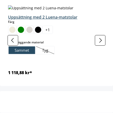
Uppsättning med 2 Luena-matstolar
select
Färg
+
1
select
Grundläggande material
Sammet
Tyg
(Det här alternativet är för närvarande inte till
1 118,88 kr*