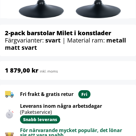
2-pack barstolar Milet i konstlader
Färgvarianter:
svart
| Material ram:
metall
matt svart
1 879,00 kr
inkl. moms
Fri frakt & gratis retur
Fri
Leverans inom några arbetsdagar
(Paketservice)
Snabb leverans
För närvarande mycket populär, det lönar
sig att vara snabb