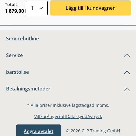
zentheme.component.product.quantitySele
Totalt:
Lägg till i kundvagnen
1 879,00 kr
Servicehotline
Service
barstol.se
Betalningsmetoder
* Alla priser inklusive lagstadgad moms.
Villkor
Ångerrätt
Dataskydd
Avtryck
© 2026 CLP Trading GmbH
Ångra avtalet