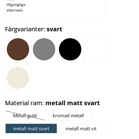
tillgängliga
alternativ
select
Färgvarianter:
svart
brun
grå
svart
vit
creme
select
Material ram:
metall matt svart
Metall guld
kromad metall
(Det här alternativet är för närvarande inte tillgängligt.)
metall matt svart
metall matt vit