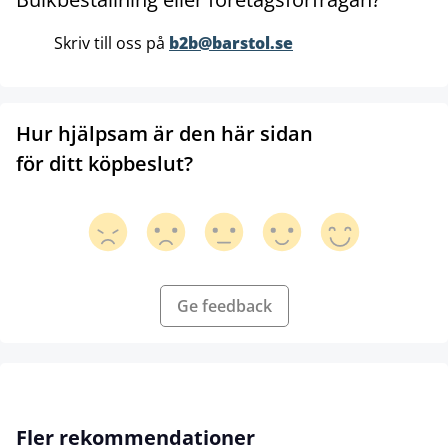
Skriv till oss på
b2b@barstol.se
Hur hjälpsam är den här sidan
för ditt köpbeslut?
Ge feedback
Hoppa över produktgalleri
Fler rekommendationer