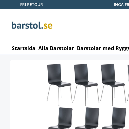
FRI RETOUR
INGA F
pa till huvudinnehåll
Hoppa till sökning
Hoppa till huvudnavigering
Startsida
Alla Barstolar
Barstolar med Rygg