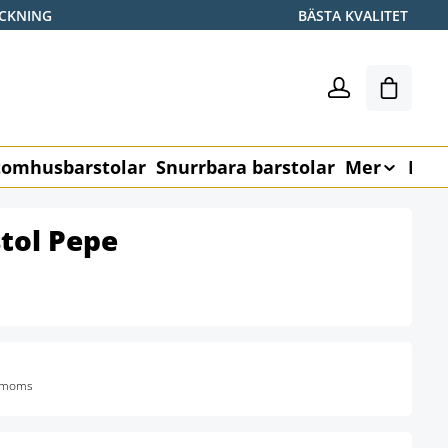
ICKNING
BÄSTA KVALITET
Varukor
omhusbarstolar
Snurrbara barstolar
Mer
Möb
tol Pepe
. moms