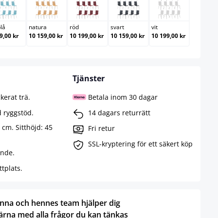
ljösblå
natura
röd
svart
vit
blå
natura
röd
svart
vit
9,00 kr
10 159,00 kr
10 199,00 kr
10 159,00 kr
10 199,00 kr
Tjänster
ckerat trä.
Betala inom 30 dagar
 ryggstöd.
14 dagars returrätt
 cm. Sitthöjd: 45
Fri retur
SSL-kryptering för ett säkert köp
ende.
tplats.
nna och hennes team hjälper dig
ärna med alla frågor du kan tänkas