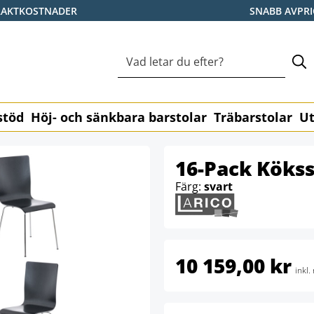
RAKTKOSTNADER
SNABB AVPR
stöd
Höj- och sänkbara barstolar
Träbarstolar
Ut
16-Pack Kökss
Färg:
svart
10 159,00 kr
inkl