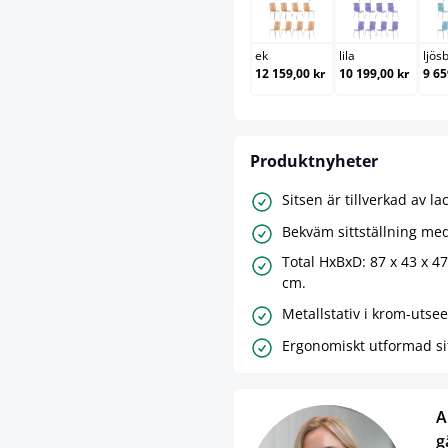
ek
lila
ek
lila
ljös
12 159,00 kr
10 199,00 kr
9 65
Produktnyheter
Sitsen är tillverkad av la
Bekväm sittställning med
Total HxBxD: 87 x 43 x 47
cm.
Metallstativ i krom-utse
Ergonomiskt utformad sit
A
g