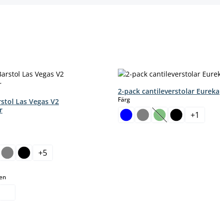
2-pack cantileverstolar Eureka
select
Färg
rstol Las Vegas V2
r
+
1
(Det här alternativ
nte tillgängligt.)
+
5
 alternativet är för närvarande inte tillgängligt.)
select
men