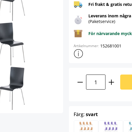
Fri frakt & gratis retu
Leverans inom några
(Paketservice)
För närvarande mycke
152681001
Artikelnummer:
Visa mer produktinformation
Produktkvantitet:
select
Färg:
svart