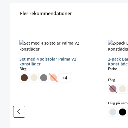
Fler rekommendationer
Hoppa över produktgalleri
Set med 4 solstolar Palma V2
2-pack Ba
konstläder
Konstläde
select
select
Färg
Farbe
+
4
select
Färg
(Det här alternativet är för närvarande i
(Det här
Färg på ra