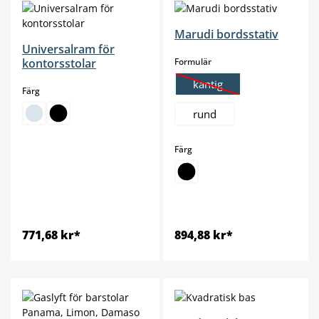
Marudi bordsstativ
Universalram för
select
kontorsstolar
Formulär
kantig
select
Färg
(Det här alternativet är för
rund
select
Färg
771,68 kr*
894,88 kr*