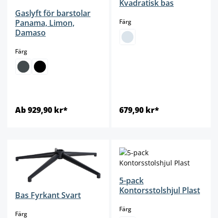
Kvadratisk bas
Gaslyft för barstolar
select
Panama, Limon,
Färg
Damaso
select
Färg
Ab 929,90 kr*
679,90 kr*
5-pack
Kontorsstolshjul Plast
Bas Fyrkant Svart
select
Färg
select
Färg