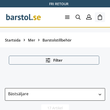
FRI RETOUR
Hoppa till huvudinnehåll
Varuk
Startsida
Mer
Barstolstillbehör
Filter
17 Artikel