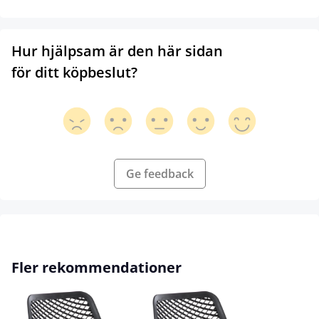
Hur hjälpsam är den här sidan
för ditt köpbeslut?
Ge feedback
Hoppa över produktgalleri
Fler rekommendationer