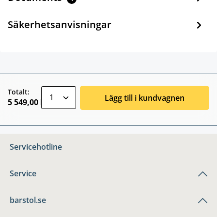
Säkerhetsanvisningar
zentheme.component.product.quantitySele
Totalt:
Lägg till i kundvagnen
5 549,00 kr
Servicehotline
Service
barstol.se