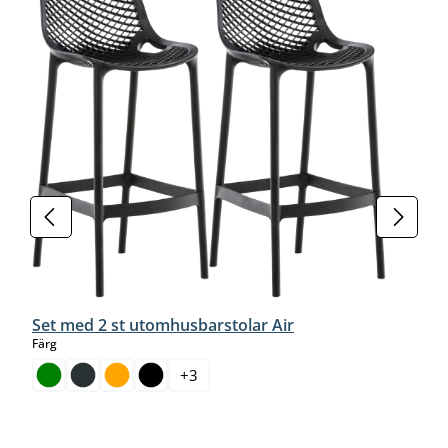
Set med 2 st utomhusbarstolar Air
select
Färg
+
3