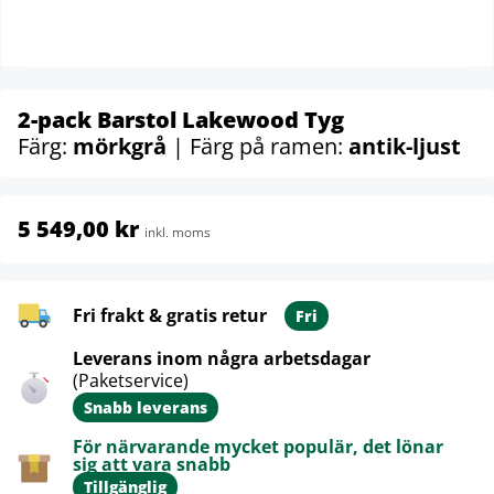
2-pack Barstol Lakewood Tyg
Färg:
mörkgrå
| Färg på ramen:
antik-ljust
5 549,00 kr
inkl. moms
Fri frakt & gratis retur
Fri
Leverans inom några arbetsdagar
(Paketservice)
Snabb leverans
För närvarande mycket populär, det lönar
sig att vara snabb
Tillgänglig