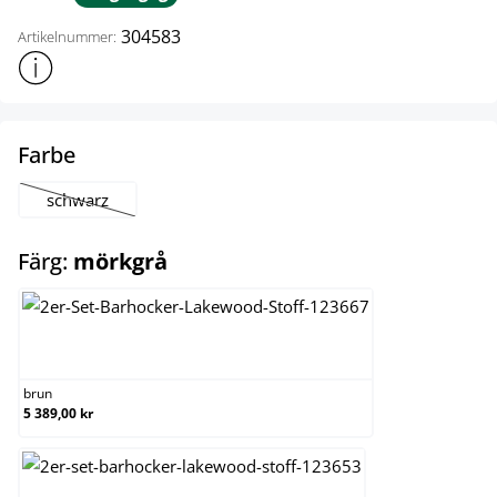
304583
Artikelnummer:
Visa mer produktinformation
select
Farbe
schwarz
(Det här alternativet är för närvarande inte tillgängligt.)
select
Färg:
mörkgrå
brun
brun
5 389,00 kr