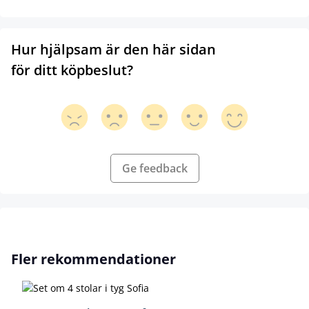
Hur hjälpsam är den här sidan
för ditt köpbeslut?
Ge feedback
Hoppa över produktgalleri
Fler rekommendationer