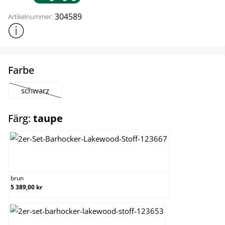
304589
Artikelnummer:
Visa mer produktinformation
select
Farbe
schwarz
(Det här alternativet är för närvarande inte tillgängligt.)
select
Färg:
taupe
brun
brun
5 389,00 kr