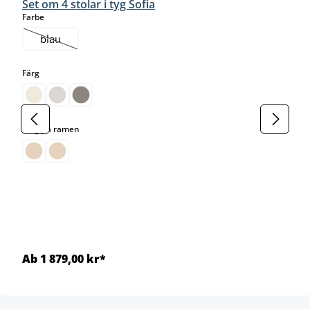
Set om 4 stolar i tyg Sofia
select
Farbe
blau
(Det här alternativet är för närvarande inte tillgängligt.)
select
Färg
select
Färg på ramen
Ab 1 879,00 kr*