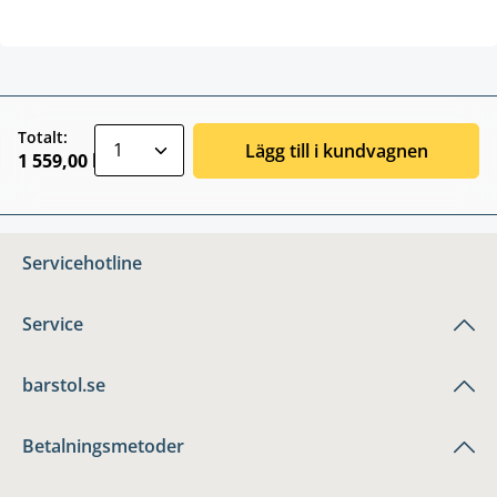
zentheme.component.product.quantitySele
Totalt:
Lägg till i kundvagnen
1 559,00 kr
Servicehotline
Service
barstol.se
Betalningsmetoder