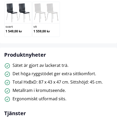
svart
vit
svart
vit
1 549,00 kr
1 559,00 kr
Produktnyheter
Sätet är gjort av lackerat trä.
Det höga ryggstödet ger extra sittkomfort.
Total HxBxD: 87 x 43 x 47 cm. Sittshöjd: 45 cm.
Metallram i kromutseende.
Ergonomiskt utformad sits.
Tjänster