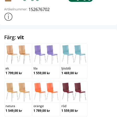
152676702
Artikelnummer:
Visa mer produktinformation
select
Färg:
vit
ek
lila
ljösblå
ek
lila
ljösblå
1 799,00 kr
1 559,00 kr
1 469,00 kr
natura
orange
röd
natura
orange
röd
1 549,00 kr
1 789,00 kr
1 559,00 kr