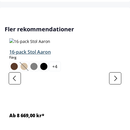
Hoppa över produktgalleri
Fler rekommendationer
16-pack Stol Aaron
select
Färg
+
4
(Det här alternativet är för närvarande inte tillgängligt.)
Ab 8 669,00 kr*