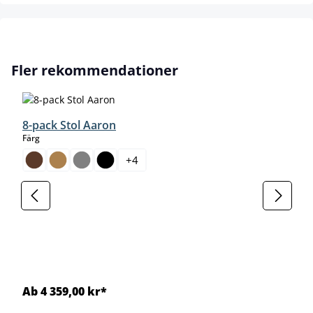
Hoppa över produktgalleri
Fler rekommendationer
8-pack Stol Aaron
select
Färg
+
4
Ab 4 359,00 kr*