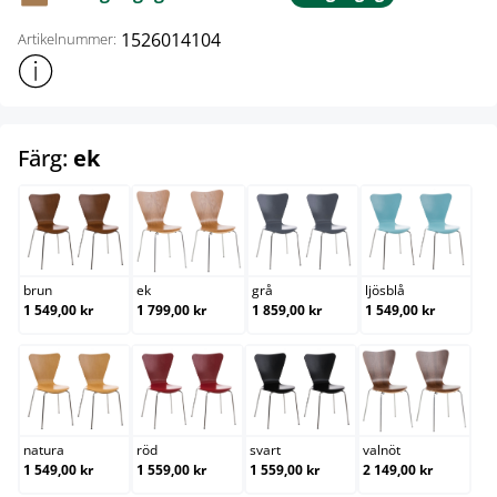
1526014104
Artikelnummer:
Visa mer produktinformation
select
Färg:
ek
brun
ek
grå
ljösblå
brun
ek
grå
ljösblå
1 549,00 kr
1 799,00 kr
1 859,00 kr
1 549,00 kr
natura
röd
svart
valnöt
natura
röd
svart
valnöt
1 549,00 kr
1 559,00 kr
1 559,00 kr
2 149,00 kr