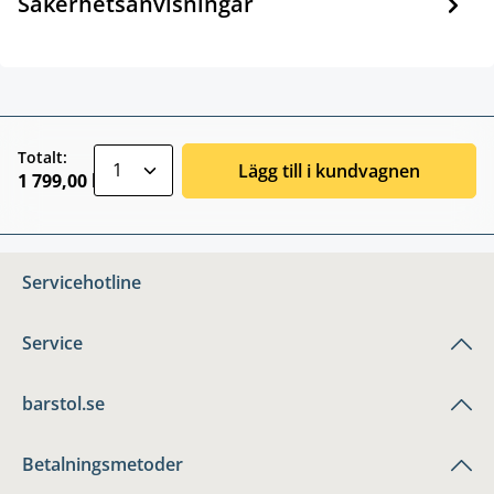
Säkerhetsanvisningar
zentheme.component.product.quantitySele
Totalt:
Lägg till i kundvagnen
1 799,00 kr
Servicehotline
Service
barstol.se
Betalningsmetoder