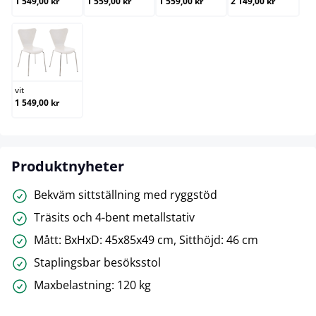
1 549,00 kr
1 559,00 kr
1 559,00 kr
2 149,00 kr
vit
vit
1 549,00 kr
Produktnyheter
Bekväm sittställning med ryggstöd
Träsits och 4-bent metallstativ
Mått: BxHxD: 45x85x49 cm, Sitthöjd: 46 cm
Staplingsbar besöksstol
Maxbelastning: 120 kg