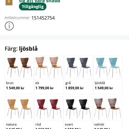
sig att vara snabb
Tillgänglig
151452754
Artikelnummer:
Visa mer produktinformation
select
Färg:
ljösblå
brun
ek
grå
ljösblå
brun
ek
grå
ljösblå
1 549,00 kr
1 799,00 kr
1 859,00 kr
1 549,00 kr
natura
röd
svart
valnöt
natura
röd
svart
valnöt