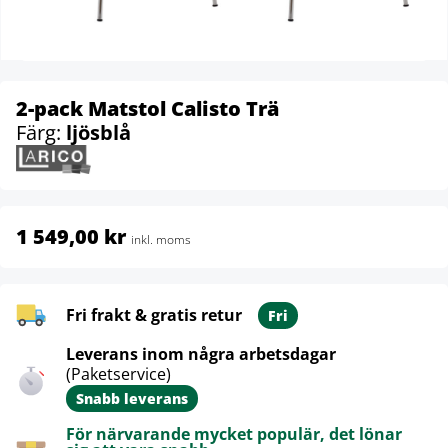
2-pack Matstol Calisto Trä
Färg:
ljösblå
1 549,00 kr
inkl. moms
Fri frakt & gratis retur
Fri
Leverans inom några arbetsdagar
(Paketservice)
Snabb leverans
För närvarande mycket populär, det lönar