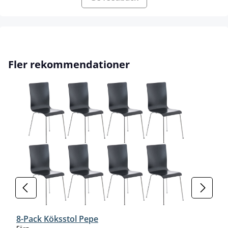
Hoppa över produktgalleri
Fler rekommendationer
8-Pack Köksstol Pepe
select