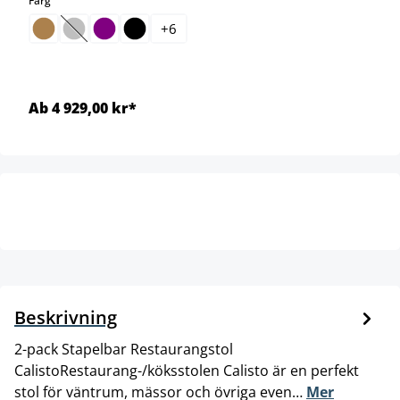
Färg
+
6
(Det här alternativet är för närvarande inte tillgängligt.)
Ab 4 929,00 kr*
Beskrivning
2-pack Stapelbar Restaurangstol
CalistoRestaurang-/köksstolen Calisto är en perfekt
stol för väntrum, mässor och övriga even…
Mer