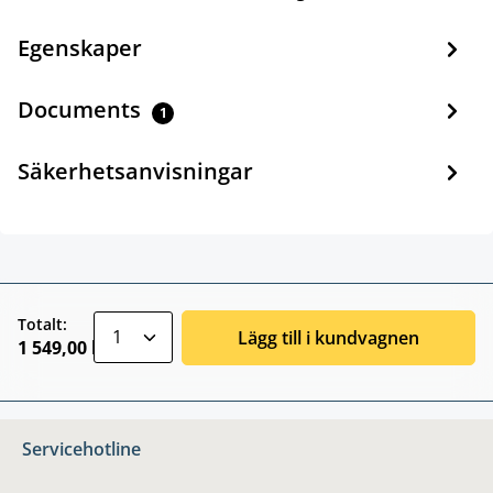
Egenskaper
Documents
1
Säkerhetsanvisningar
zentheme.component.product.quantitySele
Totalt:
Lägg till i kundvagnen
1 549,00 kr
Servicehotline