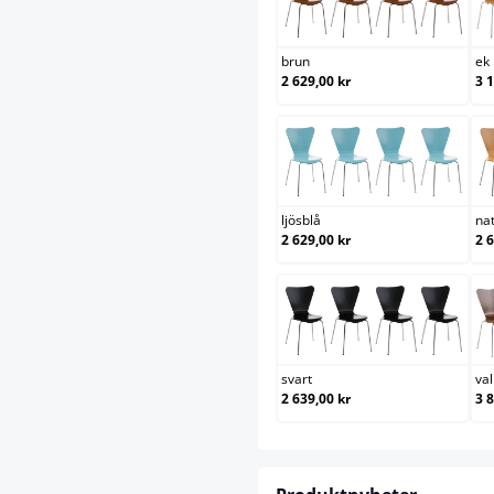
brun
brun
ek
2 629,00 kr
3 
ljösblå
ljösblå
na
2 629,00 kr
2 
svart
svart
va
2 639,00 kr
3 