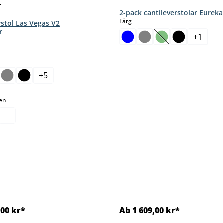
2-pack cantileverstolar Eureka
select
Färg
rstol Las Vegas V2
r
+
1
(Det här alternativ
nte tillgängligt.)
+
5
 alternativet är för närvarande inte tillgängligt.)
select
men
,00 kr*
Ab 1 609,00 kr*