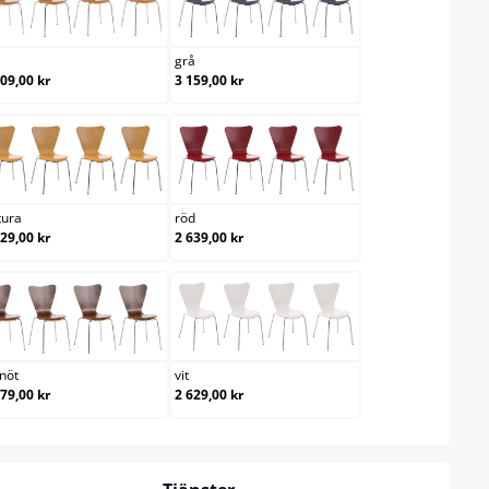
ek
grå
grå
109,00 kr
3 159,00 kr
natura
röd
tura
röd
629,00 kr
2 639,00 kr
valnöt
vit
lnöt
vit
879,00 kr
2 629,00 kr