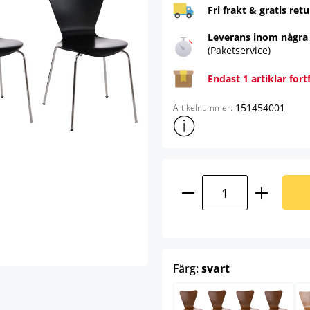
Fri frakt & gratis retu
Leverans inom några
(Paketservice)
Endast 1 artiklar fort
151454001
Artikelnummer:
Visa mer produktinformation
Produktkvantitet:
select
Färg:
svart