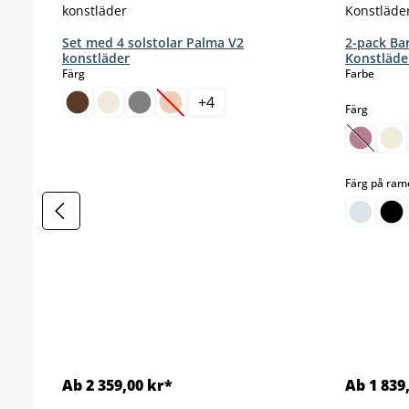
Set med 4 solstolar Palma V2
2-pack Ba
konstläder
Konstläde
select
select
Färg
Farbe
+
4
select
Färg
(Det här alternativet är för närvarande i
(Det här
Färg på ra
Ab 2 359,00 kr*
Ab 1 839