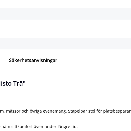
Detaljer
Detaljer
Säkerhetsanvisningar
isto Trä"
rum, mässor och övriga evenemang. Stapelbar stol för platsbesparan
enäm sittkomfort även under längre tid.