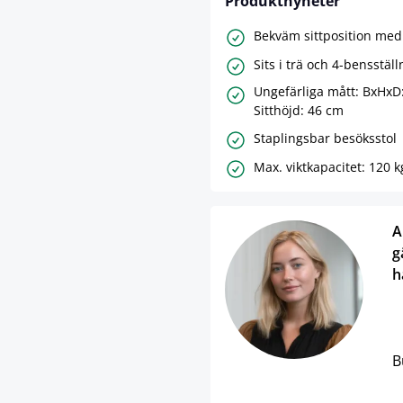
Produktnyheter
Bekväm sittposition med
Sits i trä och 4-bensställ
Ungefärliga mått: BxHxD
Sitthöjd: 46 cm
Staplingsbar besöksstol
Max. viktkapacitet: 120 k
A
g
h
B