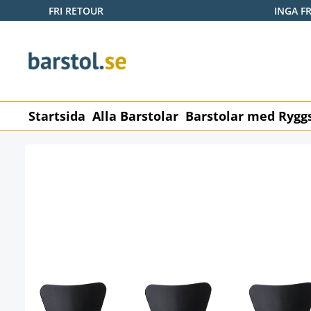
FRI RETOUR
INGA F
pa till huvudinnehåll
Hoppa till sökning
Hoppa till huvudnavigering
Startsida
Alla Barstolar
Barstolar med Rygg