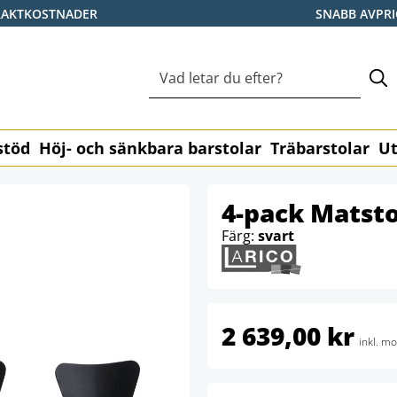
RAKTKOSTNADER
SNABB AVPR
stöd
Höj- och sänkbara barstolar
Träbarstolar
Ut
4-pack Matsto
Färg:
svart
2 639,00 kr
inkl. m