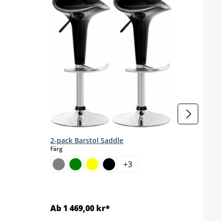
2-Set
s
Färg
et är för närvarande inte tillgängligt.)
2-pack Barstol Saddle
select
Färg
+
3
Ab 1 469,00 kr*
Ab 1