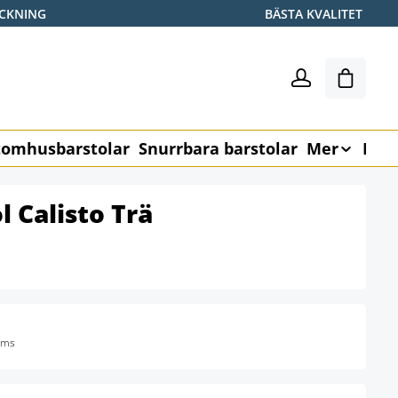
ICKNING
BÄSTA KVALITET
Varukor
omhusbarstolar
Snurrbara barstolar
Mer
Möb
l Calisto Trä
oms