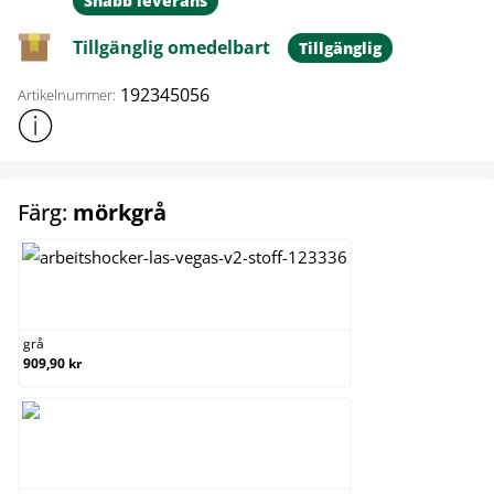
Snabb leverans
Tillgänglig omedelbart
Tillgänglig
192345056
Artikelnummer:
Visa mer produktinformation
select
Färg:
mörkgrå
grå
grå
909,90 kr
mörkgrå