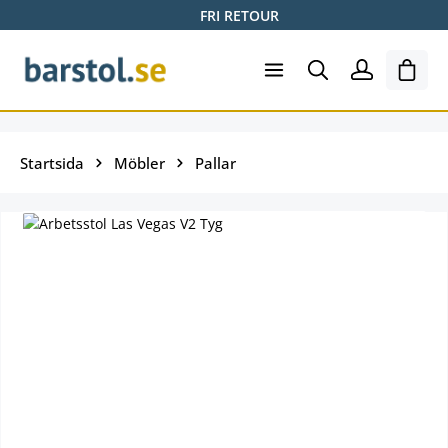
FRI RETOUR
Hoppa till huvudinnehåll
Varuk
Startsida
Möbler
Pallar