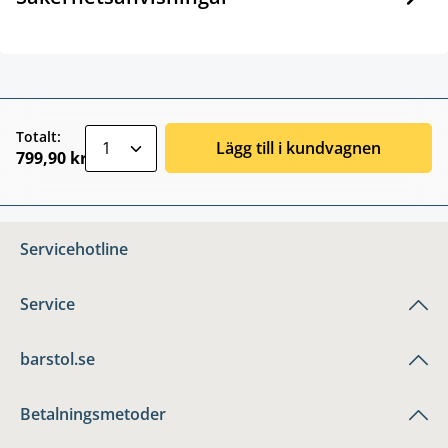
zentheme.component.product.quantitySele
Totalt:
Lägg till i kundvagnen
799,90 kr
Servicehotline
Service
barstol.se
Betalningsmetoder