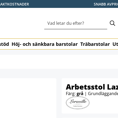
RAKTKOSTNADER
SNABB AVPR
stöd
Höj- och sänkbara barstolar
Träbarstolar
Ut
Arbetsstol La
Färg:
grå
| Grundläggande