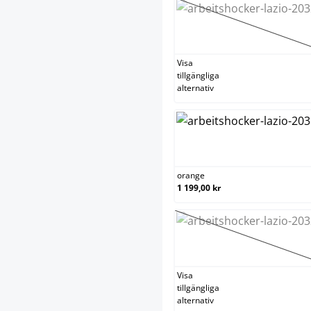
lila
(Det här alte
Visa
tillgängliga
alternativ
orange
orange
1 199,00 kr
svart
(Det här alte
Visa
tillgängliga
alternativ