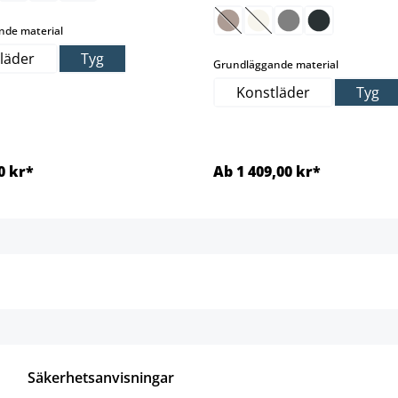
(Det här alternativet är för n
(Det här alternativet är 
select
nde material
läder
Tyg
select
Grundläggande material
Konstläder
Tyg
0 kr*
Ab 1 409,00 kr*
Detaljer
Detaljer
Säkerhetsanvisningar