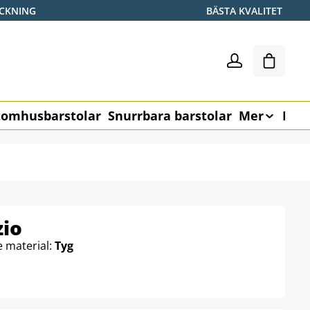
ICKNING
BÄSTA KVALITET
Varukor
omhusbarstolar
Snurrbara barstolar
Mer
Möb
zio
 material:
Tyg