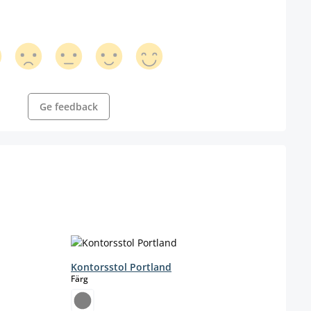
Ge feedback
Kontorsstol Portland
Kont
select
Färg
Farbe
c