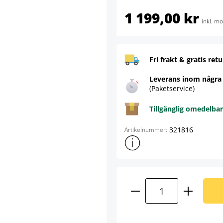
1 199,00 kr
inkl. m
Fri frakt & gratis retu
Leverans inom några
(Paketservice)
Tillgänglig omedelbar
321816
Artikelnummer:
Visa mer produktinformation
Produktkvantitet: