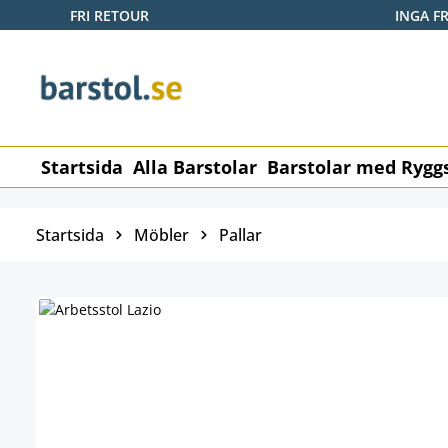
FRI RETOUR
INGA F
pa till huvudinnehåll
Hoppa till sökning
Hoppa till huvudnavigering
Startsida
Alla Barstolar
Barstolar med Rygg
Startsida
Möbler
Pallar