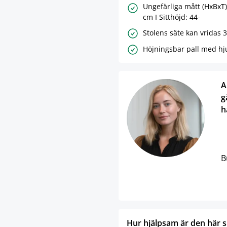
Ungefärliga mått (HxBxT)
cm I Sitthöjd: 44-
Stolens säte kan vridas 3
Höjningsbar pall med hju
A
g
h
B
Hur hjälpsam är den här 