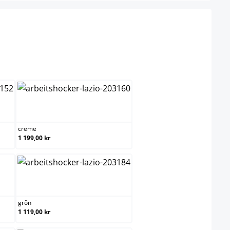
är för närvarande inte tillgängligt.)
creme
creme
1 199,00 kr
grön
grön
1 119,00 kr