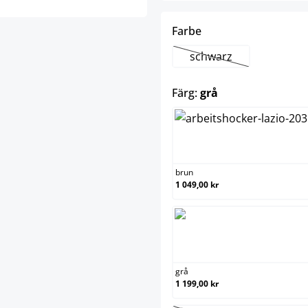
select
Farbe
schwarz
(Det här alternativet 
select
Färg:
grå
brun
brun
1 049,00 kr
grå
grå
1 199,00 kr