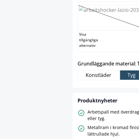
vit
(Det här alte
Visa
tillgängliga
alternativ
Grundläggande material:
Konstläder
Tyg
Produktnyheter
Arbetspall med överdrag
eller tyg.
Metallram i kromad fini
lättrullade hjul.