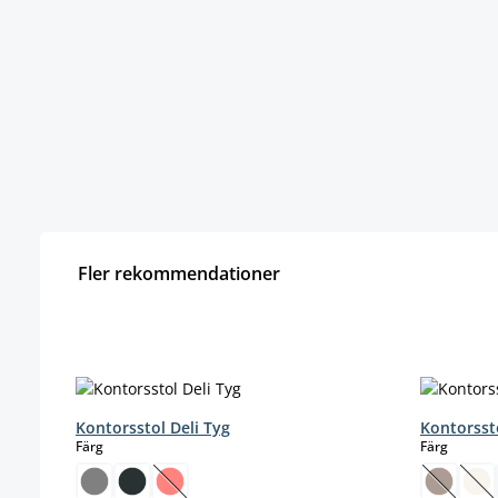
Fler rekommendationer
Hoppa över produktgalleri
Kontorsstol Deli Tyg
Kontorsst
select
select
Färg
Färg
(Det här alternativet är för närvarande inte ti
(Det här
(De