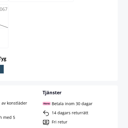
rnativet är för närvarande inte tillgängligt.)
select
Tyg
Tjänster
 av konstläder
Betala inom 30 dagar
14 dagars returrätt
sh med 5
Fri retur