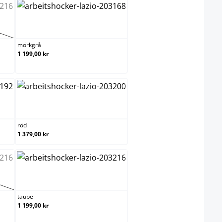
mörkgrå
rnativet är för närvarande inte tillgängligt.)
mörkgrå
1 199,00 kr
röd
röd
1 379,00 kr
taupe
rnativet är för närvarande inte tillgängligt.)
taupe
1 199,00 kr