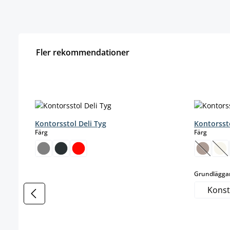
Fler rekommendationer
Hoppa över produktgalleri
Kontorsstol Deli Tyg
Kontorsst
select
select
Färg
Färg
(Det här
(De
Grundlägga
Konst