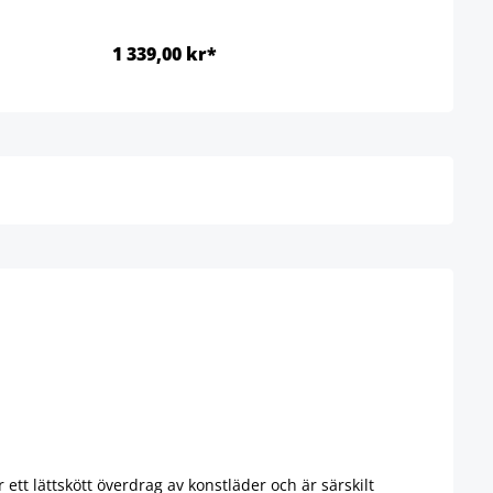
1 339,00 kr*
Ab 9
Detaljer
tt lättskött överdrag av konstläder och är särskilt