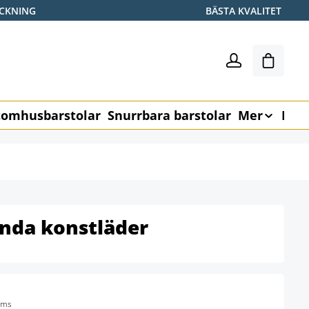
ICKNING
BÄSTA KVALITET
Varukor
omhusbarstolar
Snurrbara barstolar
Mer
Möb
inda konstläder
oms