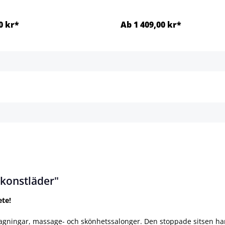
0 kr*
Ab 1 409,00 kr*
Detaljer
Detaljer
 konstläder"
ete!
tagningar, massage- och skönhetssalonger. Den stoppade sitsen har e