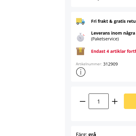
Fri frakt & gratis retu
Leverans inom några
(Paketservice)
Endast 4 artiklar fort
312909
Artikelnummer:
Visa mer produktinformation
Produktkvantitet:
select
Färg:
grå