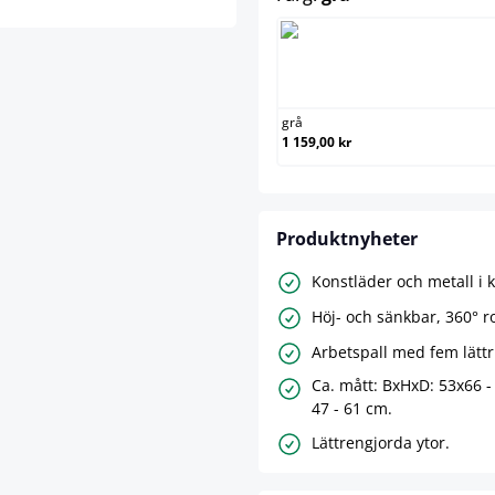
grå
grå
1 159,00 kr
Produktnyheter
Konstläder och metall i 
Höj- och sänkbar, 360° r
Arbetspall med fem lättr
Ca. mått: BxHxD: 53x66 -
47 - 61 cm.
Lättrengjorda ytor.