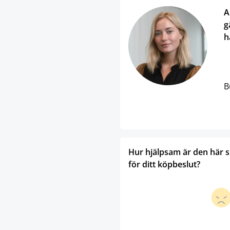
A
g
h
B
Hur hjälpsam är den här 
för ditt köpbeslut?