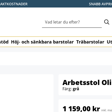
RAKTKOSTNADER
SNABB AVPR
stöd
Höj- och sänkbara barstolar
Träbarstolar
Ut
Arbetsstol Ol
Färg:
grå
1 159,00 kr
inkl. m