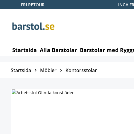
FRI RETOUR
INGA F
pa till huvudinnehåll
Hoppa till sökning
Hoppa till huvudnavigering
Startsida
Alla Barstolar
Barstolar med Rygg
Startsida
Möbler
Kontorsstolar