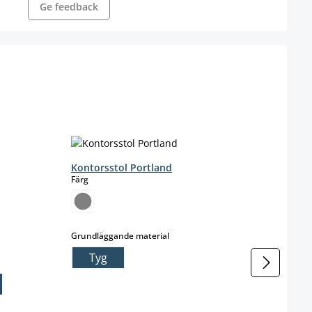
Ge feedback
Kontorsstol Portland
Kont
select
Färg
Farbe
c
ärvarande inte tillgängligt.)
för närvarande inte tillgängligt.)
select
s
Grundläggande material
Färg
Tyg