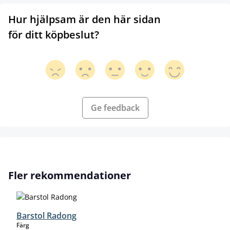
Hur hjälpsam är den här sidan
för ditt köpbeslut?
Ge feedback
Hoppa över produktgalleri
Fler rekommendationer
Barstol Radong
select
Färg