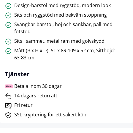
Design-barstol med ryggstöd, modern look
Sits och ryggstöd med bekväm stoppning
Svängbar barstol, höj och sänkbar, pall med
fotstöd
Sits i sammet, metallram med golvskydd
Mått (B x H x D): 51 x 89-109 x 52 cm, Sitthöjd:
63-83 cm
Tjänster
Betala inom 30 dagar
14 dagars returrätt
Fri retur
SSL-kryptering för ett säkert köp