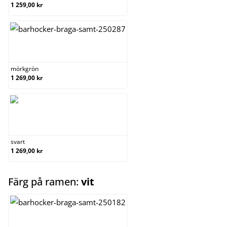
1 259,00 kr
mörkgrön
mörkgrön
1 269,00 kr
svart
svart
1 269,00 kr
select
Färg på ramen:
vit
krom