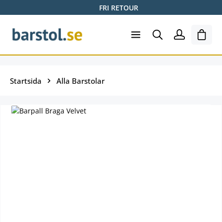
FRI RETOUR
Hoppa till huvudinnehåll
Varuk
Startsida
Alla Barstolar