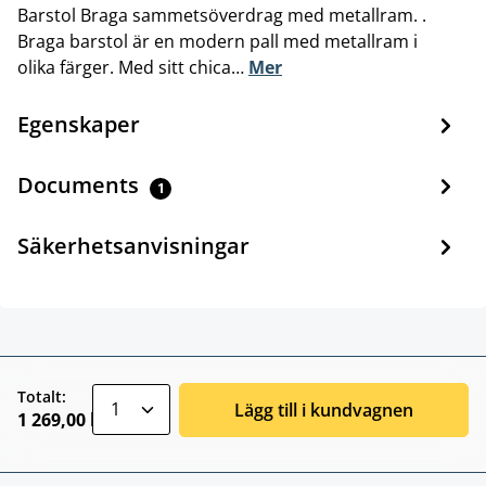
Barstol Braga sammetsöverdrag med metallram. .
Braga barstol är en modern pall med metallram i
olika färger. Med sitt chica…
Mer
Egenskaper
Documents
1
Säkerhetsanvisningar
zentheme.component.product.quantitySele
Totalt:
Lägg till i kundvagnen
1 269,00 kr