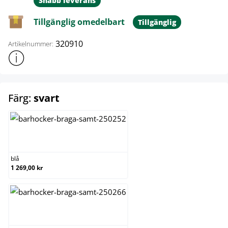
Snabb leverans
Tillgänglig omedelbart
Tillgänglig
320910
Artikelnummer:
Visa mer produktinformation
select
Färg:
svart
blå
blå
1 269,00 kr
brun