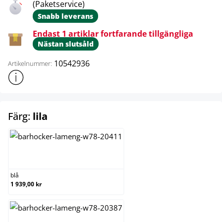
(Paketservice)
Snabb leverans
Endast 1 artiklar fortfarande tillgängliga
Nästan slutsåld
10542936
Artikelnummer:
Visa mer produktinformation
select
Färg:
lila
blå
blå
1 939,00 kr