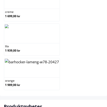
creme
creme
1 699,00 kr
lila
lila
1 939,00 kr
orange
orange
1 989,00 kr
Produktnyheter