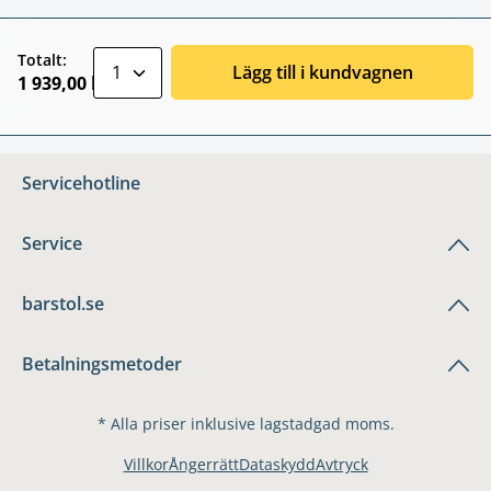
zentheme.component.product.quantitySele
Totalt:
Lägg till i kundvagnen
1 939,00 kr
Servicehotline
Service
barstol.se
Betalningsmetoder
* Alla priser inklusive lagstadgad moms.
Villkor
Ångerrätt
Dataskydd
Avtryck