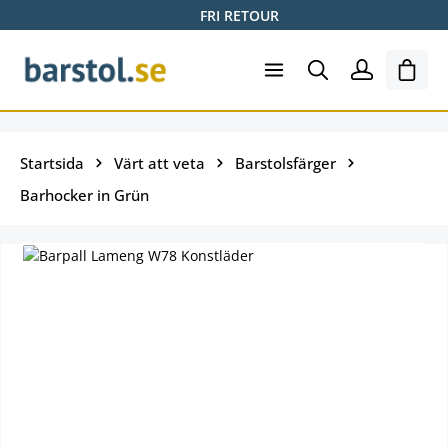
FRI RETOUR
Hoppa till huvudinnehåll
Varuk
Startsida
Värt att veta
Barstolsfärger
Barhocker in Grün