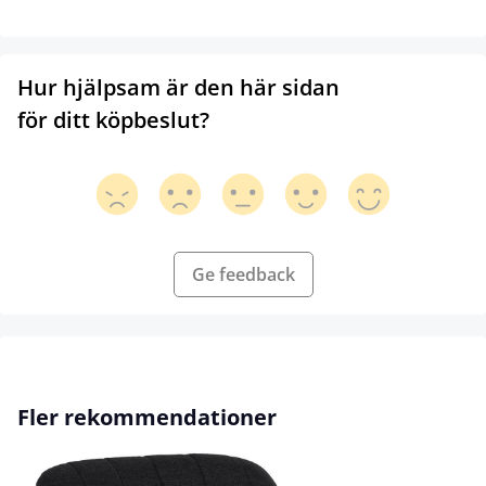
Hur hjälpsam är den här sidan
för ditt köpbeslut?
Ge feedback
Hoppa över produktgalleri
Fler rekommendationer