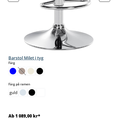
Barstol Milet i tyg
select
Färg
(Det här alternativet är för närvarande inte tillgängligt.)
select
Färg på ramen
guld
Ab 1 089,00 kr*