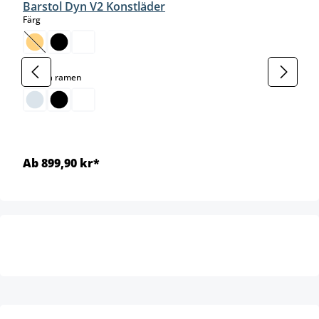
Barstol Dyn V2 Konstläder
select
Färg
(Det här alternativet är för närvarande inte tillgängligt.)
select
Färg på ramen
Ab 899,90 kr*