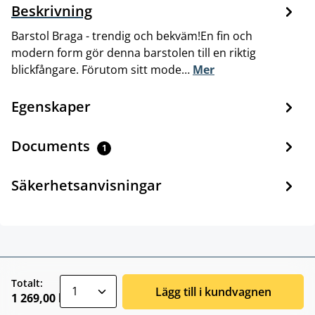
Beskrivning
Barstol Braga - trendig och bekväm!En fin och
modern form gör denna barstolen till en riktig
blickfångare. Förutom sitt mode…
Mer
Egenskaper
Documents
1
Säkerhetsanvisningar
zentheme.component.product.quantitySele
Totalt:
Lägg till i kundvagnen
1 269,00 kr