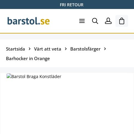
FRI RETOUR
Hoppa till huvudinnehåll
Varuk
Startsida
Värt att veta
Barstolsfärger
Barhocker in Orange