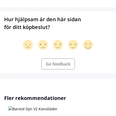
Hur hjälpsam är den här sidan
för ditt köpbeslut?
Ge feedback
Hoppa över produktgalleri
Fler rekommendationer