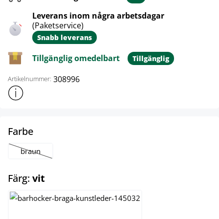
Leverans inom några arbetsdagar
(Paketservice)
Snabb leverans
Tillgänglig omedelbart
Tillgänglig
308996
Artikelnummer:
Visa mer produktinformation
select
Farbe
braun
(Det här alternativet är för närvarande inte tillgängligt.)
select
Färg:
vit
creme