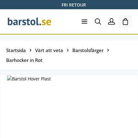
FRI RETOUR
Hoppa till huvudinnehåll
Varuk
Startsida
Värt att veta
Barstolsfärger
Barhocker in Rot