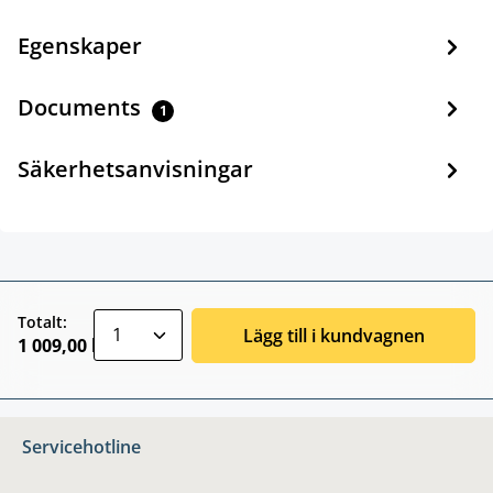
Egenskaper
Documents
1
Säkerhetsanvisningar
zentheme.component.product.quantitySele
Totalt:
Lägg till i kundvagnen
1 009,00 kr
Servicehotline