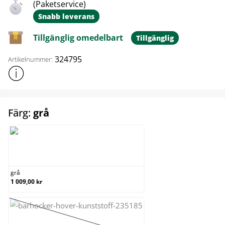
(Paketservice)
Snabb leverans
Tillgänglig omedelbart
Tillgänglig
324795
Artikelnummer:
Visa mer produktinformation
select
Färg:
grå
grå
grå
1 009,00 kr
orange
(Det här alternativet är för närvarande inte tillgängl