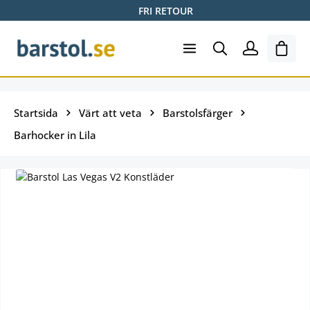
FRI RETOUR
Hoppa till huvudinnehåll
Varuk
Startsida
Värt att veta
Barstolsfärger
Barhocker in Lila