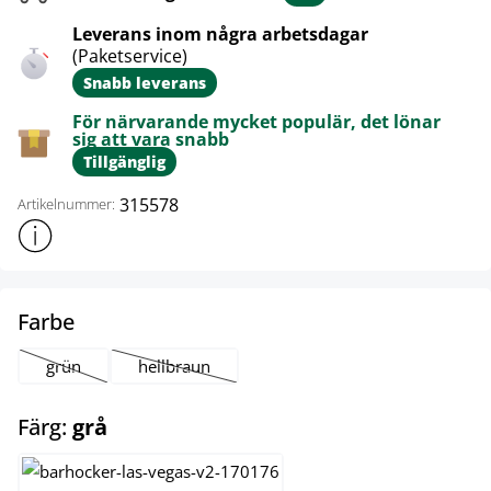
Leverans inom några arbetsdagar
(Paketservice)
Snabb leverans
För närvarande mycket populär, det lönar
sig att vara snabb
Tillgänglig
315578
Artikelnummer:
Visa mer produktinformation
select
Farbe
grün
hellbraun
(Det här alternativet är för närvarande inte tillgängligt.)
(Det här alternativet är för närvarande inte tillgän
select
Färg:
grå