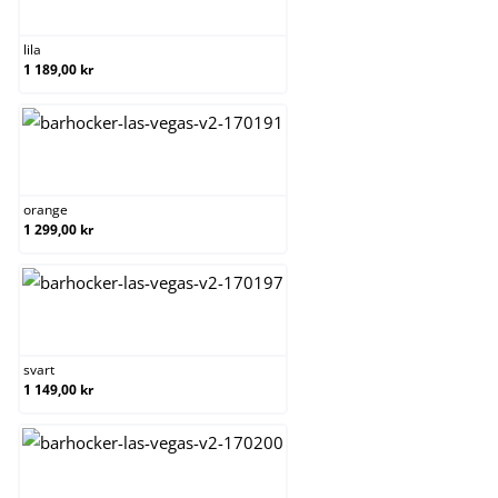
lila
lila
1 189,00 kr
orange
orange
1 299,00 kr
svart
svart
1 149,00 kr
vit