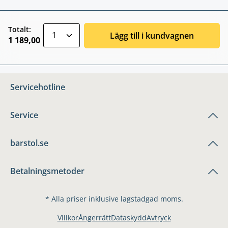
zentheme.component.product.quantitySele
Totalt:
Lägg till i kundvagnen
1 189,00 kr
Servicehotline
Service
barstol.se
Betalningsmetoder
* Alla priser inklusive lagstadgad moms.
Villkor
Ångerrätt
Dataskydd
Avtryck