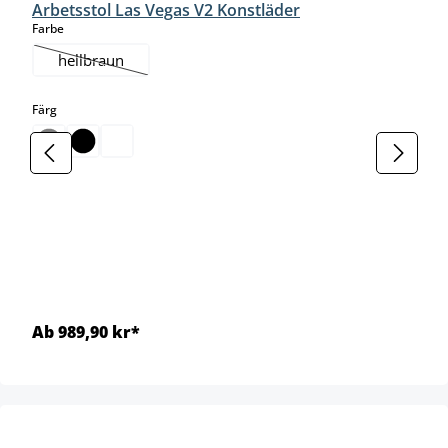
Arbetsstol Las Vegas V2 Konstläder
select
Farbe
hellbraun
(Det här alternativet är för närvarande inte tillgängligt.)
select
Färg
Ab 989,90 kr*