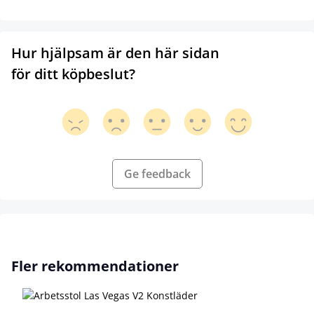
Hur hjälpsam är den här sidan
för ditt köpbeslut?
Ge feedback
Hoppa över produktgalleri
Fler rekommendationer