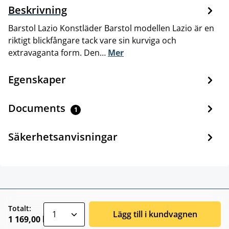
Beskrivning
Barstol Lazio Konstläder Barstol modellen Lazio är en
riktigt blickfångare tack vare sin kurviga och
extravaganta form. Den…
Mer
Egenskaper
Documents
1
Säkerhetsanvisningar
zentheme.component.product.quantitySele
Totalt:
Lägg till i kundvagnen
1 169,00 kr