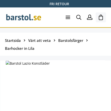
FRI RETOUR
Hoppa till huvudinnehåll
Varuk
Startsida
Värt att veta
Barstolsfärger
Barhocker in Lila