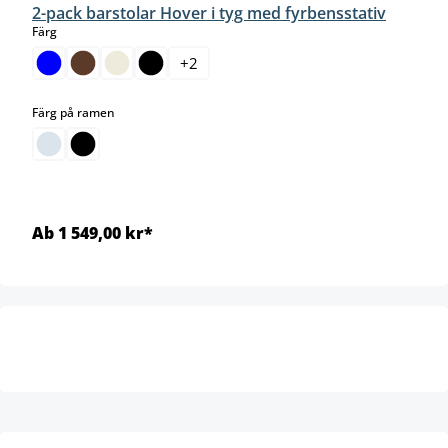
2-pack barstolar Hover i tyg med fyrbensstativ
select
Färg
+
2
select
Färg på ramen
Ab 1 549,00 kr*