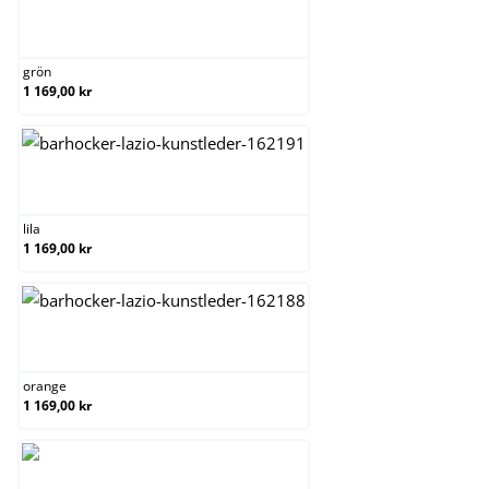
grön
grön
1 169,00 kr
lila
lila
1 169,00 kr
orange
orange
1 169,00 kr