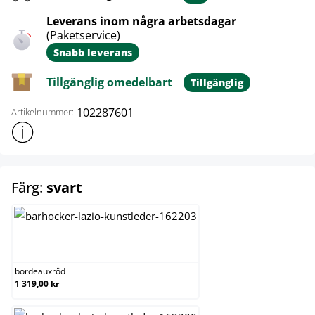
Leverans inom några arbetsdagar
(Paketservice)
Snabb leverans
Tillgänglig omedelbart
Tillgänglig
102287601
Artikelnummer:
Visa mer produktinformation
select
Färg:
svart
bordeauxröd
bordeauxröd
1 319,00 kr