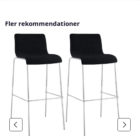
Hoppa över produktgalleri
Fler rekommendationer