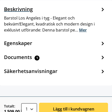
Beskrivning
Barstol Los Angeles i tyg - Elegant och
bekväm!Elegant, kvadratisk och modern design i
exklusivt utförande: Denna barstol pe…
Mer
Egenskaper
Documents
1
Säkerhetsanvisningar
zentheme.component.product.quantitySele
Totalt:
Lägg till i kundvagnen
1 509,00 kr