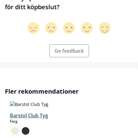
för ditt köpbeslut?
Ge feedback
Hoppa över produktgalleri
Fler rekommendationer
Barstol Club Tyg
select
Färg