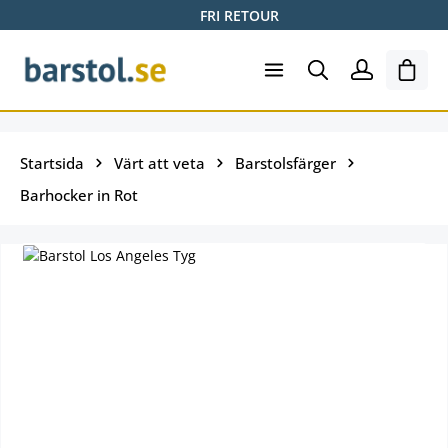
FRI RETOUR
Hoppa till huvudinnehåll
Varuk
Startsida
Värt att veta
Barstolsfärger
Barhocker in Rot