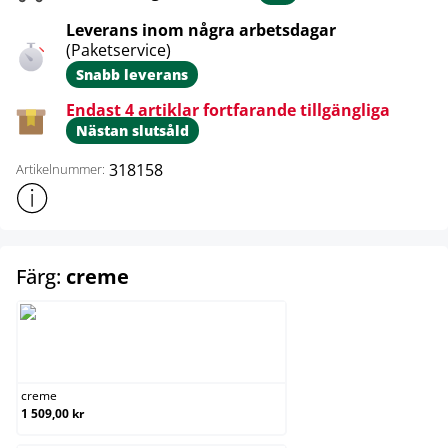
Leverans inom några arbetsdagar
(Paketservice)
Snabb leverans
Endast 4 artiklar fortfarande tillgängliga
Nästan slutsåld
318158
Artikelnummer:
Visa mer produktinformation
select
Färg:
creme
creme
creme
1 509,00 kr