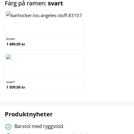
select
Färg på ramen:
svart
krom
krom
1 489,00 kr
svart
svart
1 509,00 kr
Produktnyheter
Barstol med ryggstöd.