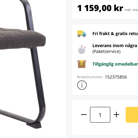
1 159,00 kr
inkl. m
Fri frakt & gratis retu
Leverans inom några
(Paketservice)
Tillgänglig omedelbar
152375856
Artikelnummer:
Visa mer produktinformation
Produktkvantitet: