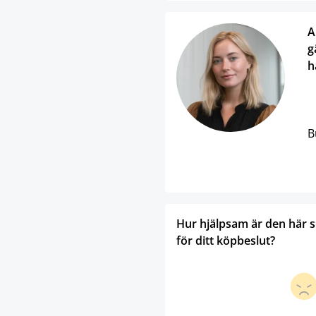
A
g
h
B
Hur hjälpsam är den här 
för ditt köpbeslut?