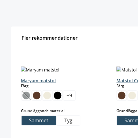
Fler rekommendationer
Hoppa över produktgalleri
Maryam matstol
Matstol C
select
select
Färg
Färg
+
9
(Det här alternativet är för närvarande inte tillgängligt
select
Grundläggande material
Grundlägga
Sammet
Tyg
Samm