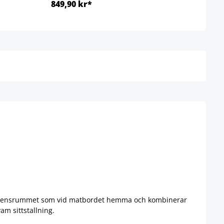
849,90 kr*
Ab 8
Detaljer
nferensrummet som vid matbordet hemma och kombinerar
am sittstallning.