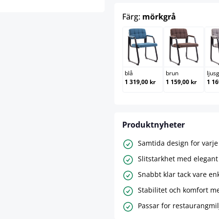
select
Färg:
mörkgrå
blå
brun
blå
brun
ljus
1 319,00 kr
1 159,00 kr
1 16
Produktnyheter
Samtida design for varj
Slitstarkhet med elegant
Snabbt klar tack vare en
Stabilitet och komfort m
Passar for restaurangmil