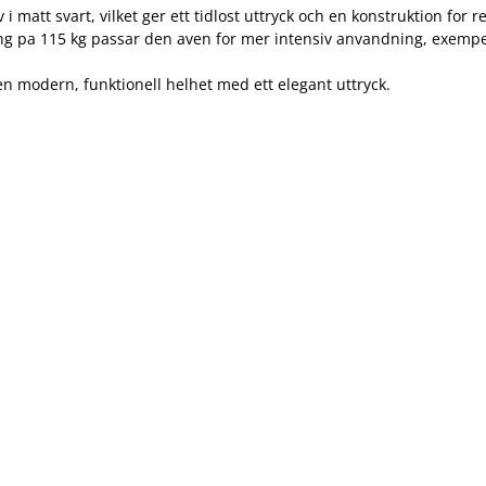
tativ i matt svart, vilket ger ett tidlost uttryck och en konstruktio
ng pa 115 kg passar den aven for mer intensiv anvandning, exempelv
modern, funktionell helhet med ett elegant uttryck.