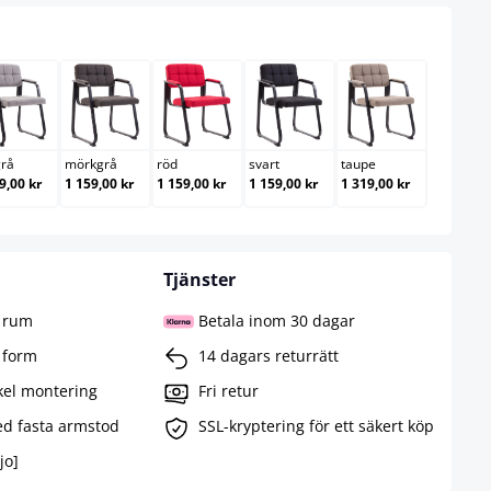
ljusgrå
mörkgrå
röd
svart
taupe
grå
mörkgrå
röd
svart
taupe
9,00 kr
1 159,00 kr
1 159,00 kr
1 159,00 kr
1 319,00 kr
Tjänster
e rum
Betala inom 30 dagar
 form
14 dagars returrätt
kel montering
Fri retur
ed fasta armstod
SSL-kryptering för ett säkert köp
jo]