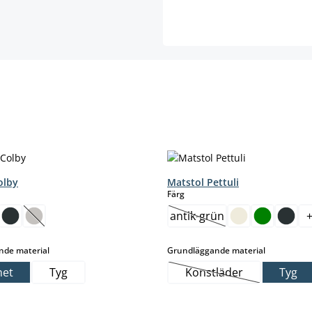
olby
Matstol Pettuli
select
Färg
antik-grün
.)
(Det här alternativet är för närvarande inte tillgängligt.)
(Det här alternativet är f
select
select
nde material
Grundläggande material
et
Tyg
Konstläder
Tyg
(Det här alternativet 