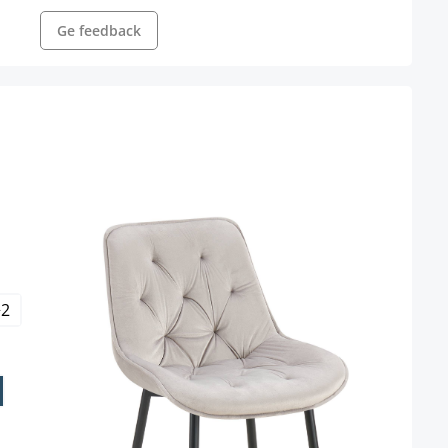
Ge feedback
+
2
ör närvarande inte tillgängligt.)
är för närvarande inte tillgängligt.)