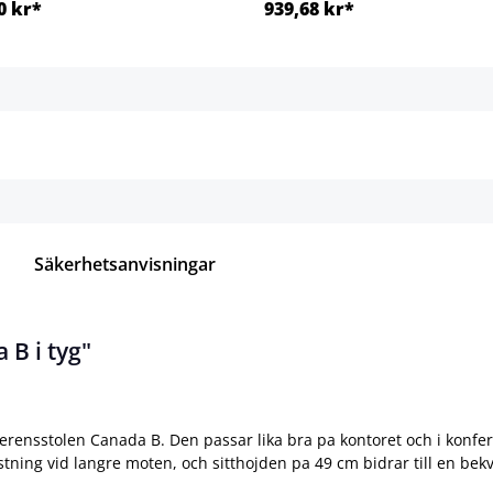
0 kr*
939,68 kr*
Detaljer
Detaljer
Säkerhetsanvisningar
B i tyg"
ferensstolen Canada B. Den passar lika bra pa kontoret och i ko
ning vid langre moten, och sitthojden pa 49 cm bidrar till en bekv