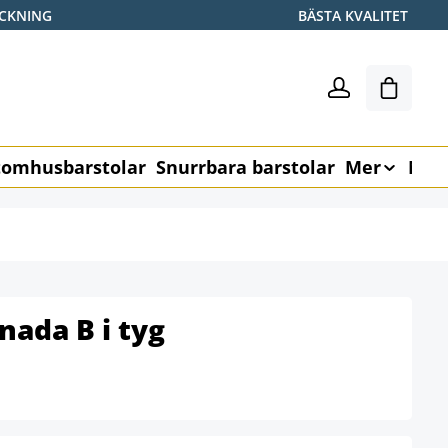
ICKNING
BÄSTA KVALITET
Varukor
omhusbarstolar
Snurrbara barstolar
Mer
Möb
nada B i tyg