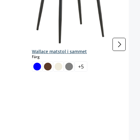
Wallace matstol i sammet
select
Färg
Tilde
+
5
s
Färg
Grund
C
T