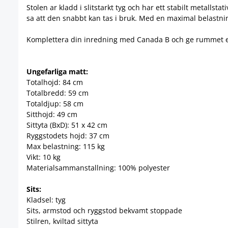
Stolen ar kladd i slitstarkt tyg och har ett stabilt metalls
sa att den snabbt kan tas i bruk. Med en maximal belastni
Komplettera din inredning med Canada B och ge rummet en 
Ungefarliga matt:
Totalhojd: 84 cm
Totalbredd: 59 cm
Totaldjup: 58 cm
Sitthojd: 49 cm
Sittyta (BxD): 51 x 42 cm
Ryggstodets hojd: 37 cm
Max belastning: 115 kg
Vikt: 10 kg
Materialsammanstallning: 100% polyester
Sits:
Kladsel: tyg
Sits, armstod och ryggstod bekvamt stoppade
Stilren, kviltad sittyta