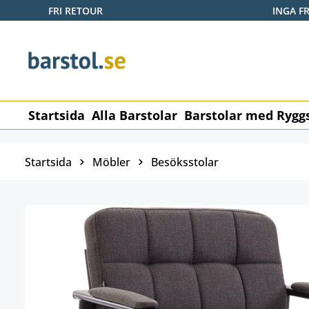
FRI RETOUR
INGA F
pa till huvudinnehåll
Hoppa till sökning
Hoppa till huvudnavigering
Startsida
Alla Barstolar
Barstolar med Rygg
Startsida
Möbler
Besöksstolar