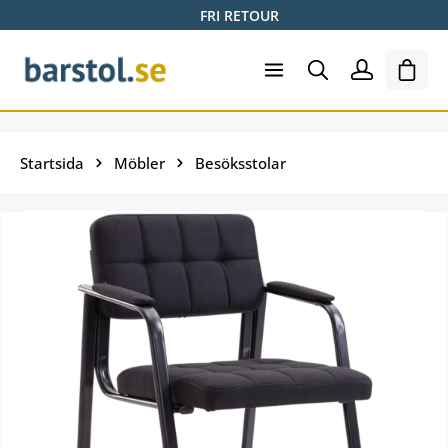
FRI RETOUR
Hoppa till huvudinnehåll
Varuk
Startsida
Möbler
Besöksstolar