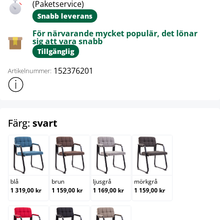
(Paketservice)
Snabb leverans
För närvarande mycket populär, det lönar
sig att vara snabb
Tillgänglig
152376201
Artikelnummer:
Visa mer produktinformation
select
Färg:
svart
blå
brun
ljusgrå
mörkgrå
blå
brun
ljusgrå
mörkgrå
1 319,00 kr
1 159,00 kr
1 169,00 kr
1 159,00 kr