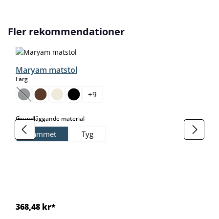
Hoppa över produktgalleri
Fler rekommendationer
Maryam matstol
select
Färg
+
9
(Det här alternativet är för närvarande inte tillgängligt.)
select
Grundläggande material
Sammet
Tyg
368,48 kr*