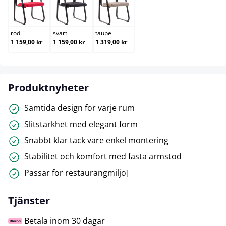
röd
svart
taupe
röd
svart
taupe
1 159,00 kr
1 159,00 kr
1 319,00 kr
Produktnyheter
Samtida design for varje rum
Slitstarkhet med elegant form
Snabbt klar tack vare enkel montering
Stabilitet och komfort med fasta armstod
Passar for restaurangmiljo]
Tjänster
Betala inom 30 dagar