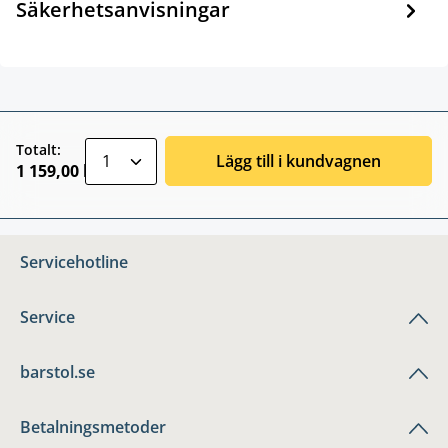
Säkerhetsanvisningar
zentheme.component.product.quantitySele
Totalt:
Lägg till i kundvagnen
1 159,00 kr
Servicehotline
Service
barstol.se
Betalningsmetoder