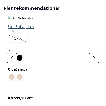
Hoppa över produktgalleri
Fler rekommendationer
Stol Sofia plast
select
Farbe
weiß
(Det här alternativet är för närvarande inte tillgängligt.)
select
Färg
select
Färg på ramen
Ab 599,90 kr*