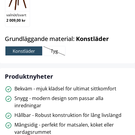
valnöt/svart
valnöt
/
svart
2 009,00 kr
select
Grundläggande material:
Konstläder
Konstläder
Tyg
(Det här alternativet är för närvarande inte till
Produktnyheter
Bekväm - mjuk klädsel för ultimat sittkomfort
Snygg - modern design som passar alla
inredningar
Hållbar - Robust konstruktion för lång livslängd
Mångsidig - perfekt för matsalen, köket eller
vardagsrummet