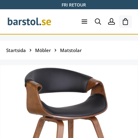
FRI RETOUR
Hoppa till huvudinnehåll
Varuk
Startsida
Möbler
Matstolar