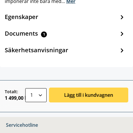
imponerar inte bara med…
Mer
Egenskaper
Documents
1
Säkerhetsanvisningar
zentheme.component.product.quantitySele
Totalt:
Lägg till i kundvagnen
1 499,00 kr
Servicehotline