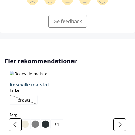
Ge feedback
Hoppa över produktgalleri
Fler rekommendationer
Roseville matstol
select
Farbe
braun
(Det här alternativet är för närvarande inte tillgängligt.)
select
Färg
+
1