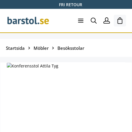
FRI RETOUR
Hoppa till huvudinnehåll
Varuk
Startsida
Möbler
Besöksstolar