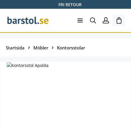
FRI RETOUR
Hoppa till huvudinnehåll
Varuk
Startsida
Möbler
Kontorsstolar