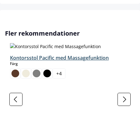
Hoppa över produktgalleri
Fler rekommendationer
Kontorsstol Pacific med Massagefunktion
select
Färg
+
4