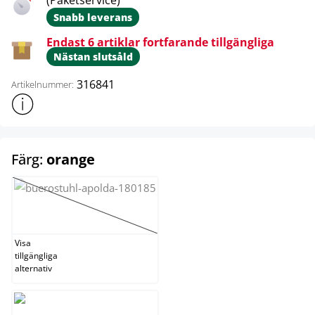
(Paketservice)
Snabb leverans
Endast 6 artiklar fortfarande tillgängliga
Nästan slutsåld
316841
Artikelnummer:
Visa mer produktinformation
select
Färg:
orange
grön
(Det här alternativet är för närvarande inte tillgängligt.)
Visa
tillgängliga
alternativ