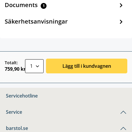
Documents
1
Säkerhetsanvisningar
zentheme.component.product.quantitySele
Totalt:
Lägg till i kundvagnen
759,90 kr
Servicehotline
Service
barstol.se