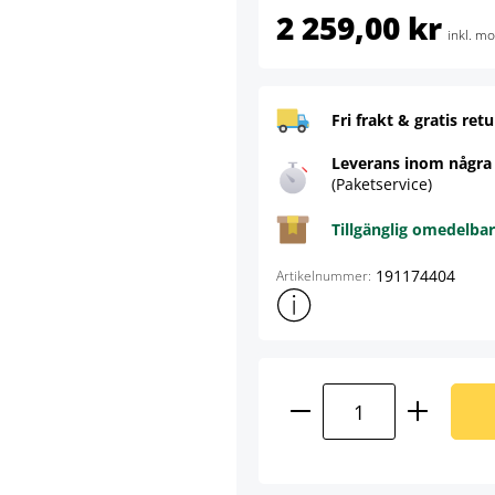
2 259,00 kr
inkl. m
Fri frakt & gratis retu
Leverans inom några
(Paketservice)
Tillgänglig omedelbar
191174404
Artikelnummer:
Visa mer produktinformation
Produktkvantitet: