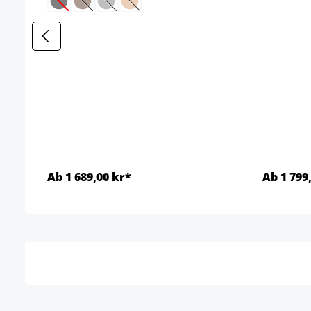
(Det här alternativet är för närvarande inte tillgängligt
(Det här alternativet är för närvarande inte tillgän
(Det här alternativet är för närvarande inte ti
(Det här alternativet är för närvarande i
Ab 1 689,00 kr*
Ab 1 799
Detaljer