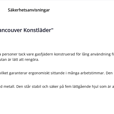
Säkerhetsanvisningar
ancouver Konstläder"
a personer tack vare gasfjädern konstruerad för lång användning fö
utan är lätt att rengöra.
t, vilket garanterar ergonomiskt sittande i många arbetstimmar. D
ad metall. Den står stabil och säker på fem lättgående hjul som är 