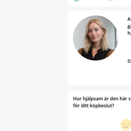
A
g
h
B
Hur hjälpsam är den här 
för ditt köpbeslut?