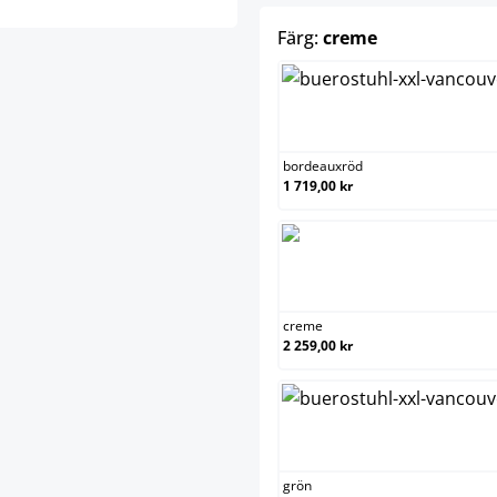
select
Färg:
creme
bordeau
bordeauxröd
1 719,00 kr
creme
creme
2 259,00 kr
grön
grön