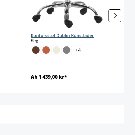
Kontorsstol Dublin Konstläder
select
Färg
+
4
Ab 1 439,00 kr*
Ab 2
Detaljer