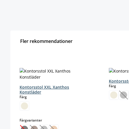
Fler rekommendationer
Hoppa över produktgalleri
Kontorsst
select
Färg
Kontorsstol XXL Xanthos
Konstläder
select
Färg
(De
select
Färgvarianter