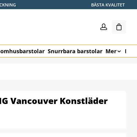
ICKNING
BÄSTA KVALITET
Varukor
omhusbarstolar
Snurrbara barstolar
Mer
Möb
BIG Vancouver Konstläder