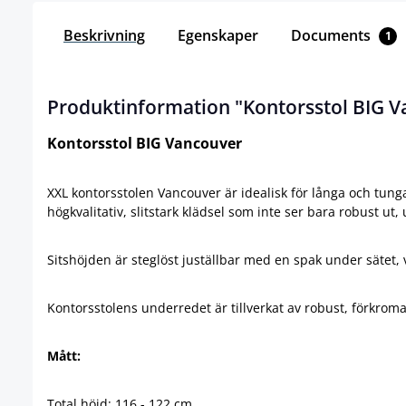
Beskrivning
Egenskaper
Documents
1
Produktinformation "Kontorsstol BIG V
Kontorsstol BIG Vancouver
XXL kontorsstolen Vancouver är idealisk för långa och tung
högkvalitativ, slitstark klädsel som inte ser bara robust ut, 
Sitshöjden är steglöst juställbar med en spak under säte
Kontorsstolens underredet är tillverkat av robust, förkrom
Mått:
Total höjd: 116 - 122 cm