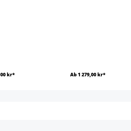
.)
gligt.)
llgängligt.)
nte tillgängligt.)
,00 kr*
Ab 1 279,00 kr*
Detaljer
Detaljer