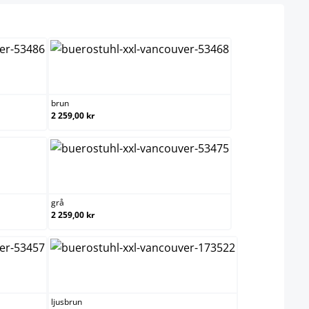
xröd
brun
brun
2 259,00 kr
grå
grå
2 259,00 kr
ljusbrun
ljusbrun