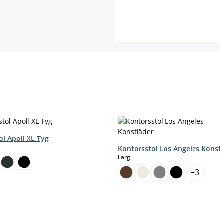
ol Apoll XL Tyg
Kontorsstol Los Angeles Kons
select
Färg
t här alternativet är för närvarande inte tillgängligt.)
+
3