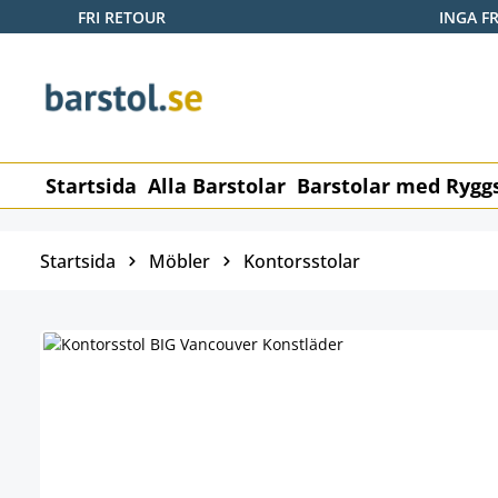
FRI RETOUR
INGA F
pa till huvudinnehåll
Hoppa till sökning
Hoppa till huvudnavigering
Startsida
Alla Barstolar
Barstolar med Rygg
Startsida
Möbler
Kontorsstolar