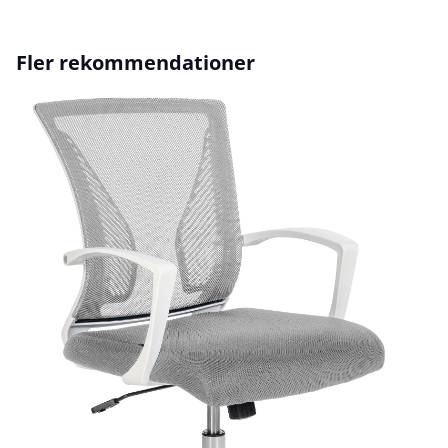
Hoppa över produktgalleri
Fler rekommendationer