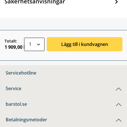
Säkerhetsanvisningar
zentheme.component.product.quantitySele
Totalt:
Lägg till i kundvagnen
1 909,00 kr
Servicehotline
Service
barstol.se
Betalningsmetoder