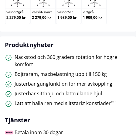
valnöt
/
grå
valnöt
/
svart
valnöt
/
vit
vit
/
grå
2 279,00 kr
2 279,00 kr
1 989,00 kr
1 909,00 kr
Produktnyheter
Nackstod och 360 graders rotation for hogre
komfort
Bojtraram, maxbelastning upp till 150 kg
Justerbar gungfunktion for mer avkoppling
Justerbar sitthojd och lattrullande hjul
Latt att halla ren med slitstarkt konstlader"""
Tjänster
Betala inom 30 dagar