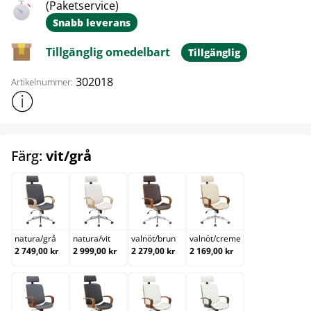
(Paketservice)
Snabb leverans
Tillgänglig omedelbart
Tillgänglig
302018
Artikelnummer:
Visa mer produktinformation
select
Färg:
vit/grå
natura/grå
natura/vit
valnöt/brun
valnöt/creme
natura
/
grå
natura
/
vit
valnöt
/
brun
valnöt
/
creme
2 749,00 kr
2 999,00 kr
2 279,00 kr
2 169,00 kr
valnöt/grå
valnöt/svart
valnöt/vit
vit/grå