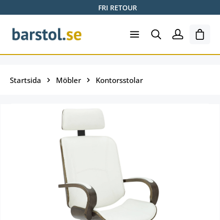
FRI RETOUR
Hoppa till huvudinnehåll
Varuk
Startsida
Möbler
Kontorsstolar