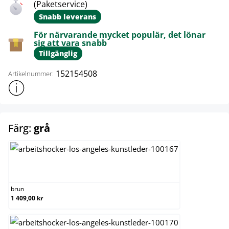
(Paketservice)
Snabb leverans
För närvarande mycket populär, det lönar
sig att vara snabb
Tillgänglig
152154508
Artikelnummer:
Visa mer produktinformation
select
Färg:
grå
brun
brun
1 409,00 kr