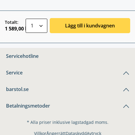
zentheme.component.product.quantitySele
Totalt:
Lägg till i kundvagnen
1 589,00 kr
Servicehotline
Service
barstol.se
Betalningsmetoder
* Alla priser inklusive lagstadgad moms.
Villkor
Ångerrätt
Dataskydd
Avtryck