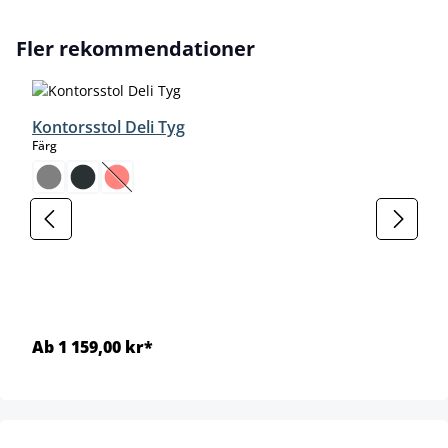
Hoppa över produktgalleri
Fler rekommendationer
Kontorsstol Deli Tyg
select
Färg
(Det här alternativet är för närvarande inte tillgängligt.)
Ab 1 159,00 kr*