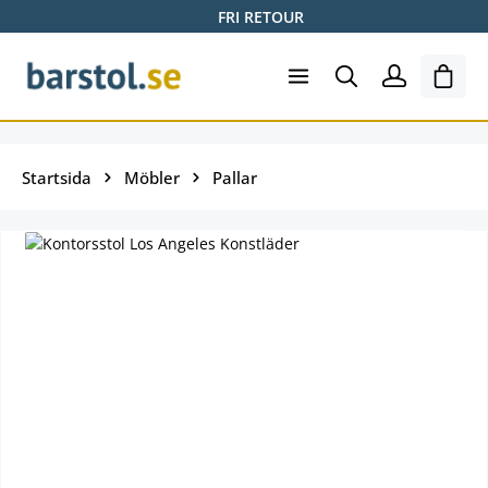
FRI RETOUR
Hoppa till huvudinnehåll
Varuk
Startsida
Möbler
Pallar