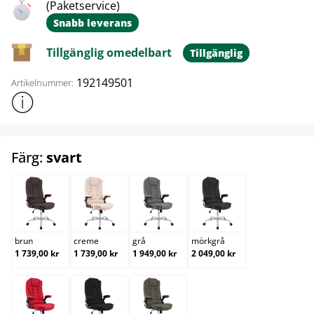
(Paketservice)
Snabb leverans
Tillgänglig omedelbart
Tillgänglig
192149501
Artikelnummer:
Visa mer produktinformation
select
Färg:
svart
brun
creme
grå
mörkgrå
brun
creme
grå
mörkgrå
1 739,00 kr
1 739,00 kr
1 949,00 kr
2 049,00 kr
röd
svart
taupe