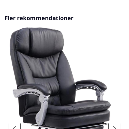
Hoppa över produktgalleri
Fler rekommendationer