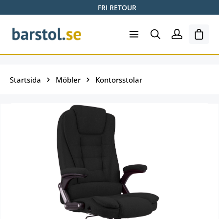
FRI RETOUR
Hoppa till huvudinnehåll
Varuk
Startsida
Möbler
Kontorsstolar