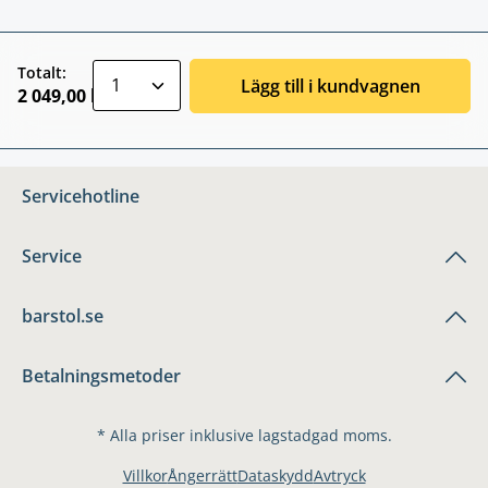
zentheme.component.product.quantitySele
Totalt:
Lägg till i kundvagnen
2 049,00 kr
Servicehotline
Service
barstol.se
Betalningsmetoder
* Alla priser inklusive lagstadgad moms.
Villkor
Ångerrätt
Dataskydd
Avtryck