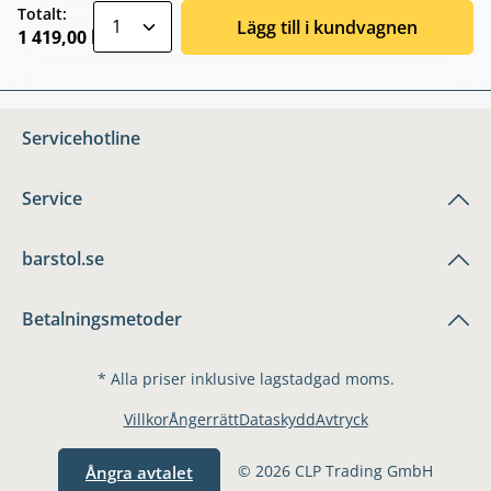
zentheme.component.product.quantitySele
Totalt:
Lägg till i kundvagnen
1 419,00 kr
Servicehotline
Service
barstol.se
Betalningsmetoder
* Alla priser inklusive lagstadgad moms.
Villkor
Ångerrätt
Dataskydd
Avtryck
© 2026 CLP Trading GmbH
Ångra avtalet