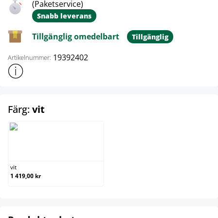
(Paketservice)
Snabb leverans
Tillgänglig omedelbart
Tillgänglig
19392402
Artikelnummer:
Visa mer produktinformation
select
Färg:
vit
vit
vit
1 419,00 kr