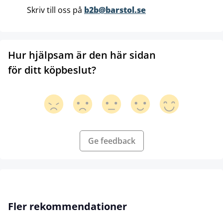
Skriv till oss på
b2b@barstol.se
Hur hjälpsam är den här sidan
för ditt köpbeslut?
Ge feedback
Hoppa över produktgalleri
Fler rekommendationer