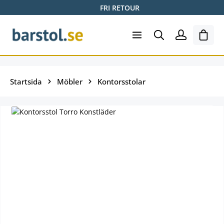
FRI RETOUR
Hoppa till huvudinnehåll
Varuk
Startsida
Möbler
Kontorsstolar