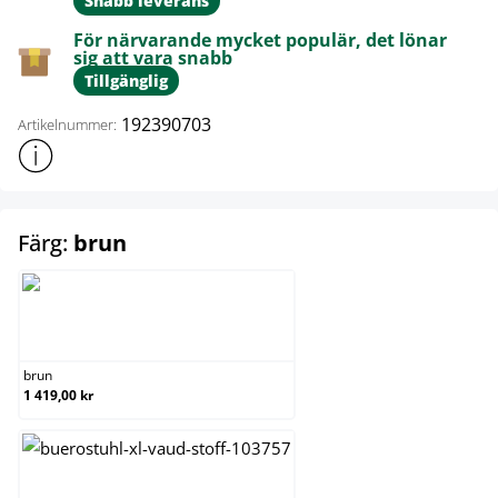
Snabb leverans
För närvarande mycket populär, det lönar
sig att vara snabb
Tillgänglig
192390703
Artikelnummer:
Visa mer produktinformation
select
Färg:
brun
brun
brun
1 419,00 kr
grå