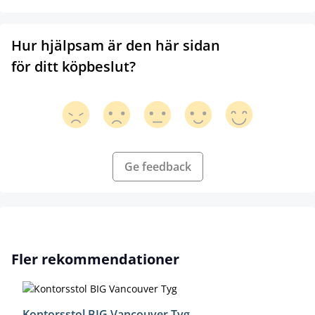
Hur hjälpsam är den här sidan
för ditt köpbeslut?
Ge feedback
Hoppa över produktgalleri
Fler rekommendationer
Kontorsstol BIG Vancouver Tyg