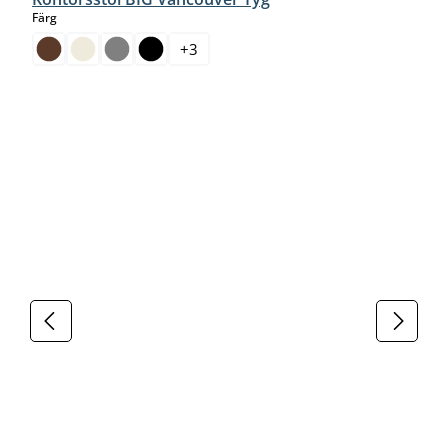
select
Färg
+
3