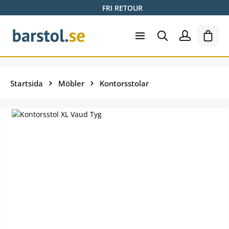
FRI RETOUR
Hoppa till huvudinnehåll
Varuk
Startsida
Möbler
Kontorsstolar