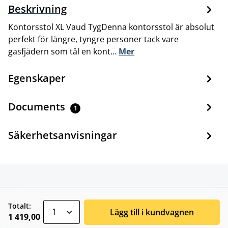
Beskrivning
Kontorsstol XL Vaud TygDenna kontorsstol är absolut
perfekt för längre, tyngre personer tack vare
gasfjädern som tål en kont…
Mer
Egenskaper
Documents
1
Säkerhetsanvisningar
zentheme.component.product.quantitySele
Totalt:
Lägg till i kundvagnen
1 419,00 kr