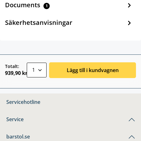
Documents
1
Säkerhetsanvisningar
zentheme.component.product.quantitySele
Totalt:
Lägg till i kundvagnen
939,90 kr
Servicehotline
Service
barstol.se