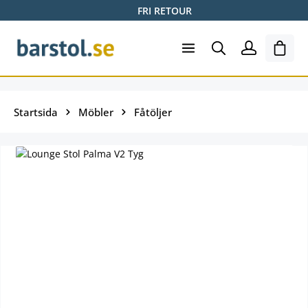
FRI RETOUR
Hoppa till huvudinnehåll
Varuk
Startsida
Möbler
Fåtöljer