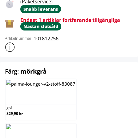
(Paketservice)
Snabb leverans
Endast 1 artiklar fortfarande tillgängliga
Nästan slutsåld
101812256
Artikelnummer:
Visa mer produktinformation
select
Färg:
mörkgrå
grå
grå
829,90 kr