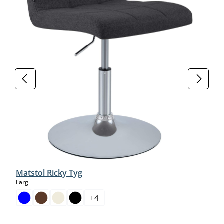
Matstol Ricky Tyg
select
Färg
+
4