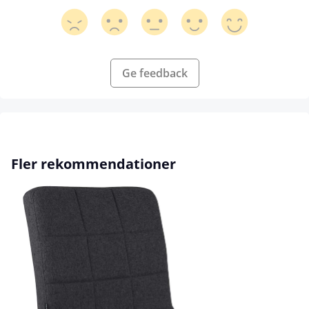
Ge feedback
Hoppa över produktgalleri
Fler rekommendationer