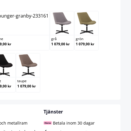
creme
grå
grön
me
grå
grön
9,00 kr
1 079,00 kr
1 079,00 kr
svart
taupe
t
taupe
9,00 kr
1 079,00 kr
Tjänster
 och metallram
Betala inom 30 dagar