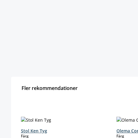
Fler rekommendationer
Hoppa över produktgalleri
Stol Ken Tyg
Olema Cor
select
select
Färg
Färg