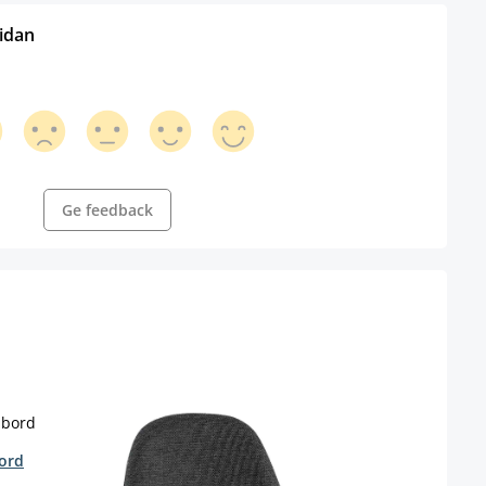
sidan
Ge feedback
bord
Loun
s
Färg