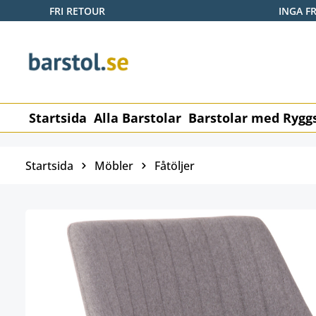
FRI RETOUR
INGA F
pa till huvudinnehåll
Hoppa till sökning
Hoppa till huvudnavigering
Startsida
Alla Barstolar
Barstolar med Rygg
Startsida
Möbler
Fåtöljer