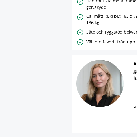
Den robusta metallrame
golvskydd
Ca. mått: (BxHxD): 63 x 79
136 kg
Säte och ryggstöd bekv
Välj din favorit från upp t
A
g
h
B