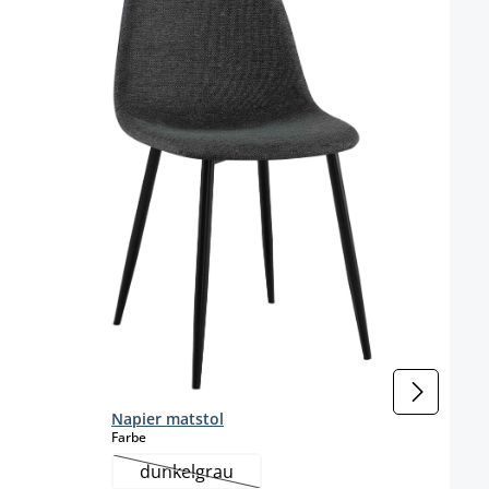
Färg 
Napier matstol
select
Farbe
dunkelgrau
(Det här alternativet är för närvarande inte