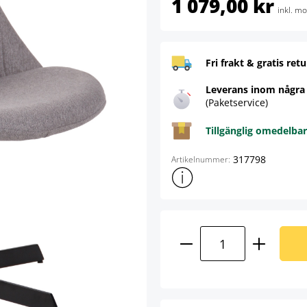
1 079,00 kr
inkl. m
Fri frakt & gratis retu
Leverans inom några
(Paketservice)
Tillgänglig omedelbar
317798
Artikelnummer:
Visa mer produktinformation
Produktkvantitet: