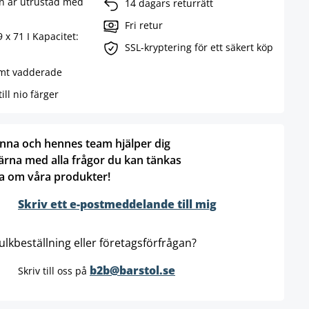
n är utrustad med
14 dagars returrätt
Fri retur
 x 71 I Kapacitet:
SSL-kryptering för ett säkert köp
ämt vadderade
ill nio färger
nna och hennes team hjälper dig
ärna med alla frågor du kan tänkas
a om våra produkter!
Skriv ett e-postmeddelande till mig
ulkbeställning eller företagsförfrågan?
b2b@barstol.se
Skriv till oss på