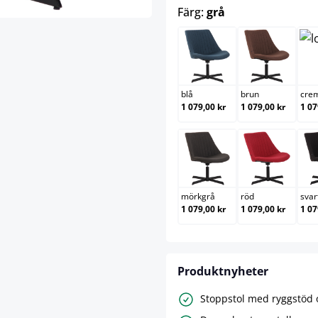
select
Färg:
grå
blå
brun
blå
brun
cre
1 079,00 kr
1 079,00 kr
1 07
mörkgrå
röd
mörkgrå
röd
svar
1 079,00 kr
1 079,00 kr
1 07
Produktnyheter
Stoppstol med ryggstöd