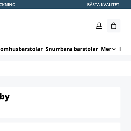
ICKNING
BÄSTA KVALITET
Varukor
omhusbarstolar
Snurrbara barstolar
Mer
Möb
by