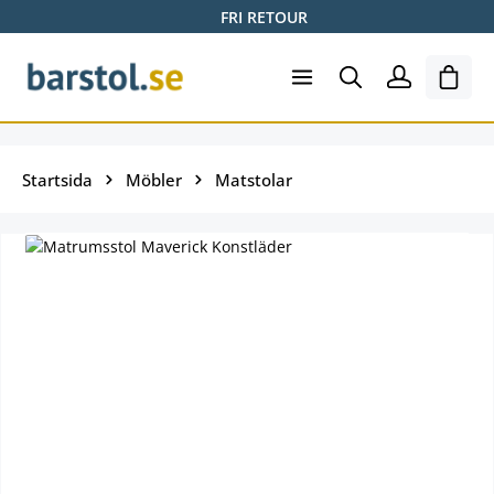
FRI RETOUR
Hoppa till huvudinnehåll
Varuk
Startsida
Möbler
Matstolar