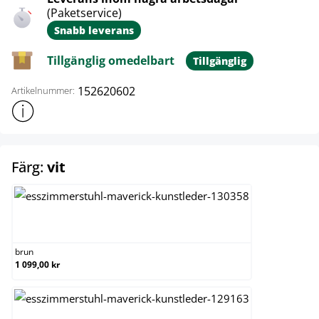
(Paketservice)
Snabb leverans
Tillgänglig omedelbart
Tillgänglig
152620602
Artikelnummer:
Visa mer produktinformation
select
Färg:
vit
brun
brun
1 099,00 kr