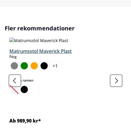
Hoppa över produktgalleri
Fler rekommendationer
Matrumsstol Maverick Plast
select
Färg
+
1
select
Färg på ramen
(Det här alternativet är för närvarande inte tillgängligt.)
Ab 989,90 kr*