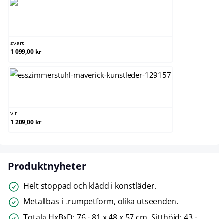
svart
svart
1 099,00 kr
vit
vit
1 209,00 kr
Produktnyheter
Helt stoppad och klädd i konstläder.
Metallbas i trumpetform, olika utseenden.
Totala HxBxD: 76 - 81 x 48 x 57 cm. Sitthöjd: 43 -