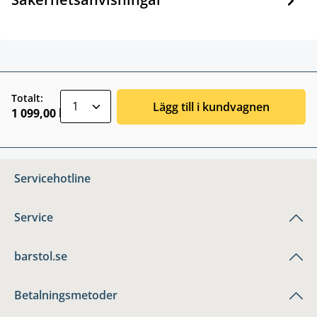
zentheme.component.product.quantitySele
Totalt:
Lägg till i kundvagnen
1 099,00 kr
Servicehotline
Service
barstol.se
Betalningsmetoder