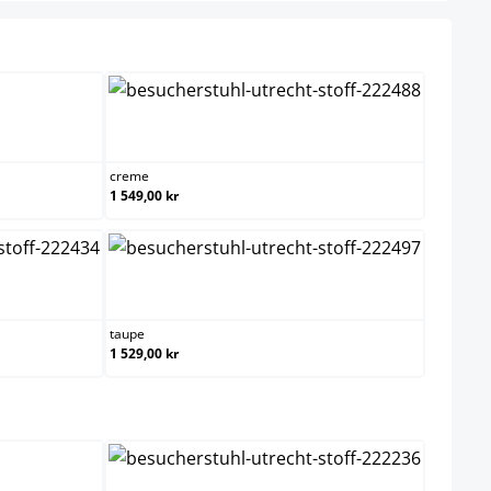
creme
creme
1 549,00 kr
rå
taupe
taupe
1 529,00 kr
ect