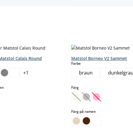
Matstol Calais Round
Matstol Borneo V2 Sammet
select
Farbe
+
1
braun
dunkelgra
select
select
men
Färg
(Det här alternativet är för n
(Det här alternativet är 
(Det här alternativ
select
Färg på ramen