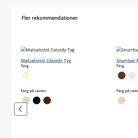
Fler rekommendationer
Hoppa över produktgalleri
Matsalsstol Cassidy Tyg
Snurrbar 
select
select
Färg
Färg
select
Färg på ramen
Färg på ra