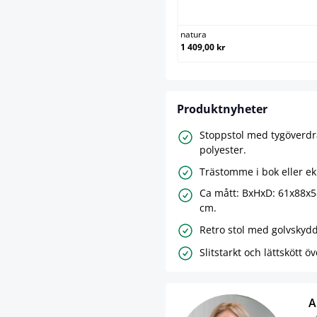
natura
natura
1 409,00 kr
Produktnyheter
Stoppstol med tygöverdr
polyester.
Trästomme i bok eller ek
Ca mått: BxHxD: 61x88x58
cm.
Retro stol med golvskydd
Slitstarkt och lättskött ö
A