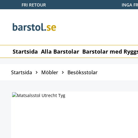
FRI RETOUR
INGA F
pa till huvudinnehåll
Hoppa till sökning
Hoppa till huvudnavigering
Startsida
Alla Barstolar
Barstolar med Rygg
Startsida
Möbler
Besöksstolar