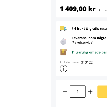
1 409,00 kr
inkl. m
Fri frakt & gratis retu
Leverans inom några
(Paketservice)
Tillgänglig omedelbar
313122
Artikelnummer:
Visa mer produktinformation
Produktkvantitet: