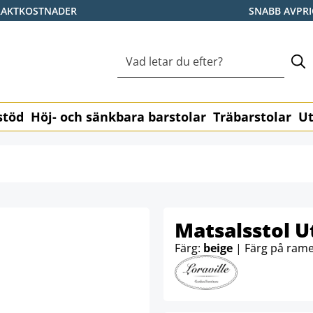
RAKTKOSTNADER
SNABB AVPR
stöd
Höj- och sänkbara barstolar
Träbarstolar
Ut
Matsalsstol U
Färg:
beige
| Färg på ram