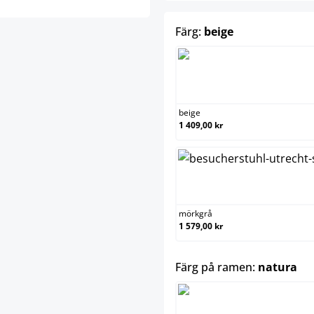
select
Färg:
beige
beige
beige
1 409,00 kr
mörkg
mörkgrå
1 579,00 kr
sel
Färg på ramen:
natura