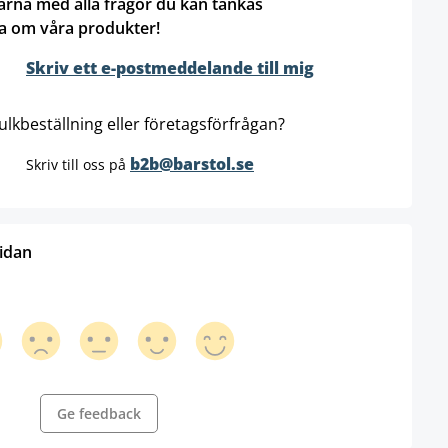
ärna med alla frågor du kan tänkas
a om våra produkter!
Skriv ett e-postmeddelande till mig
ulkbeställning eller företagsförfrågan?
b2b@barstol.se
Skriv till oss på
sidan
Ge feedback