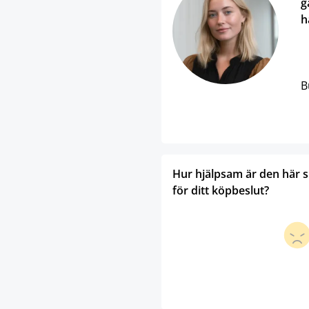
g
h
B
Hur hjälpsam är den här 
för ditt köpbeslut?