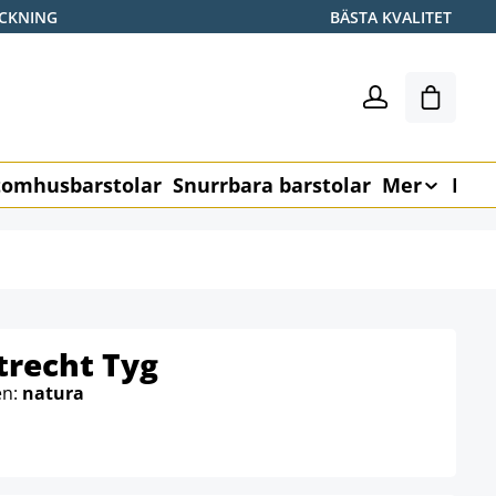
ICKNING
BÄSTA KVALITET
Varukor
omhusbarstolar
Snurrbara barstolar
Mer
Möb
trecht Tyg
en:
natura