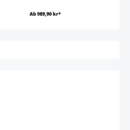
Ab 989,90 kr*
Ab 9
Detaljer