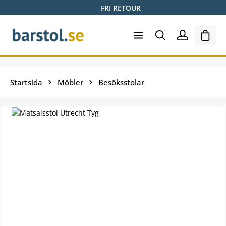
FRI RETOUR
Hoppa till huvudinnehåll
Varuk
Startsida
Möbler
Besöksstolar