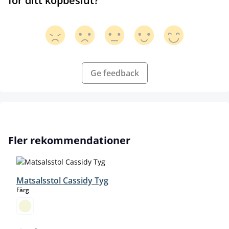
för ditt köpbeslut?
Ge feedback
Hoppa över produktgalleri
Fler rekommendationer
Matsalsstol Cassidy Tyg
select
Färg