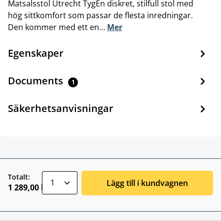
Matsalsstol Utrecht TygEn diskret, stilfull stol med
hög sittkomfort som passar de flesta inredningar.
Den kommer med ett en…
Mer
Egenskaper
Documents
1
Säkerhetsanvisningar
zentheme.component.product.quantitySele
Totalt:
Lägg till i kundvagnen
1 289,00 kr