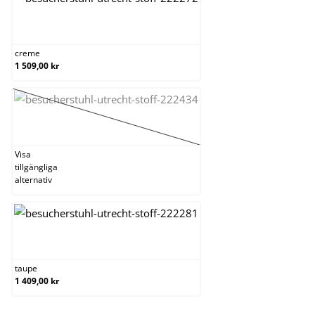
creme
creme
1 509,00 kr
mörkgrå
(Det här alternativet är för närvarande inte tillgängl
Visa
tillgängliga
alternativ
taupe
taupe
1 409,00 kr