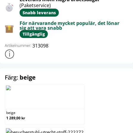
(Paketservice)
Snabb leverans
För närvarande mycket populär, det lönar
sig att vara snabb
Tillgänglig
313098
Artikelnummer:
Visa mer produktinformation
select
Färg:
beige
beige
beige
1 289,00 kr