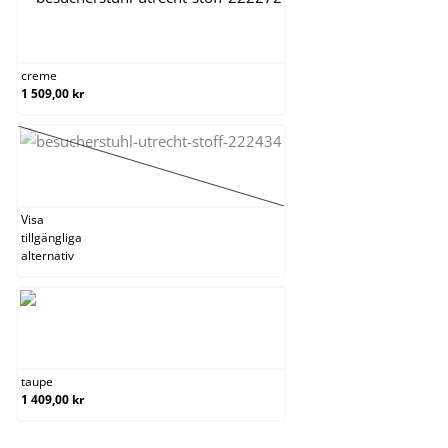
creme
creme
1 509,00 kr
mörkgrå
(Det här alternativet är för närvarande inte tillgängl
Visa
tillgängliga
alternativ
taupe
taupe
1 409,00 kr