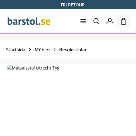
FRI RETOUR
Hoppa till huvudinnehåll
Varuk
Startsida
Möbler
Besöksstolar