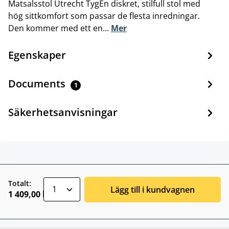
Matsalsstol Utrecht TygEn diskret, stilfull stol med
hög sittkomfort som passar de flesta inredningar.
Den kommer med ett en…
Mer
Egenskaper
Documents
1
Säkerhetsanvisningar
zentheme.component.product.quantitySele
Totalt:
Lägg till i kundvagnen
1 409,00 kr