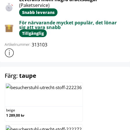
(Paketservice)
Snabb leverans
För närvarande mycket populär, det lönar
sig att vara snabb
Tillgänglig
313103
Artikelnummer:
Visa mer produktinformation
select
Färg:
taupe
beige
beige
1 289,00 kr