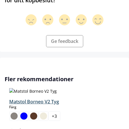
för ditt köpbeslut?
Ge feedback
Hoppa över produktgalleri
Fler rekommendationer
Matstol Borneo V2 Tyg
select
Färg
+
3