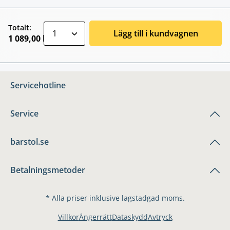
zentheme.component.product.quantitySele
Totalt:
Lägg till i kundvagnen
1 089,00 kr
Servicehotline
Service
barstol.se
Betalningsmetoder
* Alla priser inklusive lagstadgad moms.
Villkor
Ångerrätt
Dataskydd
Avtryck