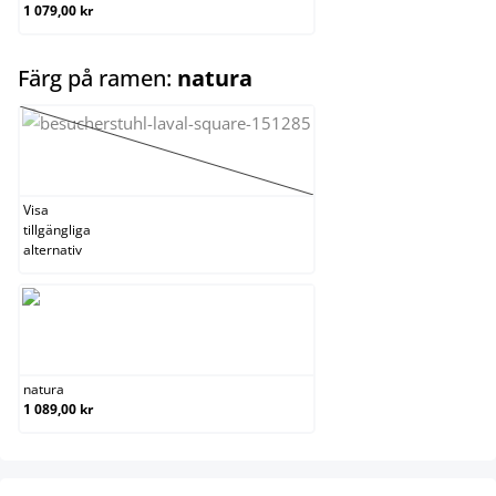
1 079,00 kr
select
Färg på ramen:
natura
grå
(Det här alternativet är för närvarande inte tillgängl
Visa
tillgängliga
alternativ
natura
natura
1 089,00 kr