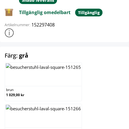
Snabb leverans
Tillgänglig omedelbart
Tillgänglig
152297408
Artikelnummer:
Visa mer produktinformation
select
Färg:
grå
brun
brun
1 029,00 kr
creme