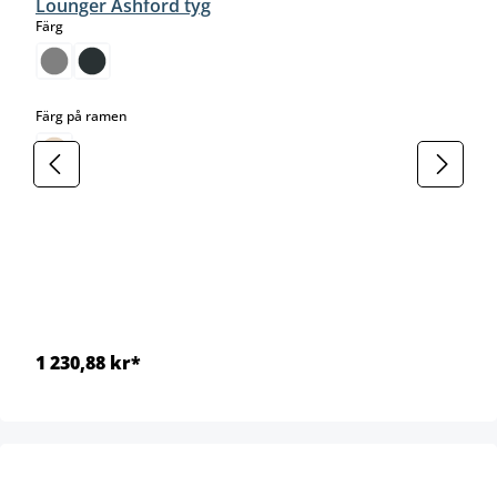
Lounger Ashford tyg
select
Färg
select
Färg på ramen
1 230,88 kr*