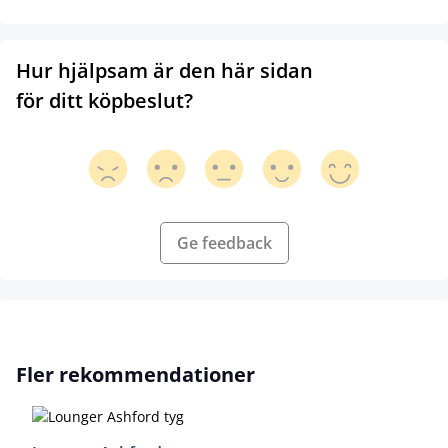
Hur hjälpsam är den här sidan
för ditt köpbeslut?
Ge feedback
Hoppa över produktgalleri
Fler rekommendationer