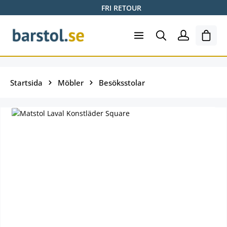
FRI RETOUR
Hoppa till huvudinnehåll
Varuk
Startsida
Möbler
Besöksstolar