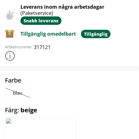
Leverans inom några arbetsdagar
(Paketservice)
Snabb leverans
Tillgänglig omedelbart
Tillgänglig
317121
Artikelnummer:
Visa mer produktinformation
select
Farbe
blau
(Det här alternativet är för närvarande inte tillgängligt.)
select
Färg:
beige
beige