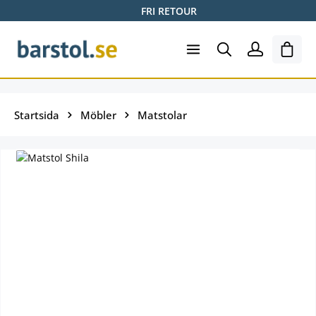
FRI RETOUR
Hoppa till huvudinnehåll
Varuk
Startsida
Möbler
Matstolar