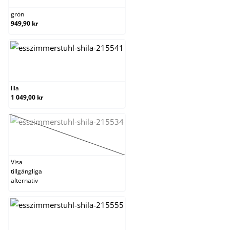
grön
949,90 kr
lila
lila
1 049,00 kr
orange
(Det här alternativet är för närvarande inte tillgängligt.
Visa
tillgängliga
alternativ
svart