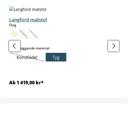
Langford matstol
select
Färg
(Det här alternativet är för närvarande inte tillgängligt.)
(Det här alternativet är för närvarande inte tillgängligt.)
select
Grundläggande material
Konstläder
Tyg
(Det här alternativet är för närvarande inte tillgängligt.)
Ab 1 419,00 kr*