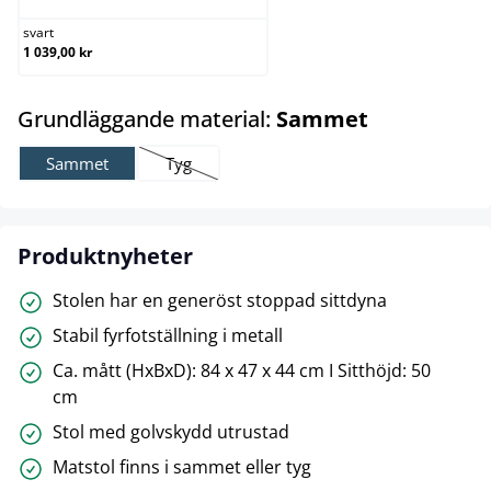
svart
1 039,00 kr
select
Grundläggande material:
Sammet
Sammet
Tyg
(Det här alternativet är för närvarande inte tillgän
Produktnyheter
Stolen har en generöst stoppad sittdyna
Stabil fyrfotställning i metall
Ca. mått (HxBxD): 84 x 47 x 44 cm I Sitthöjd: 50
cm
Stol med golvskydd utrustad
Matstol finns i sammet eller tyg