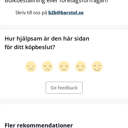
Bulkbeställning eller företagsförfrågan?
Skriv till oss på
b2b@barstol.se
Hur hjälpsam är den här sidan
för ditt köpbeslut?
Ge feedback
Hoppa över produktgalleri
Fler rekommendationer