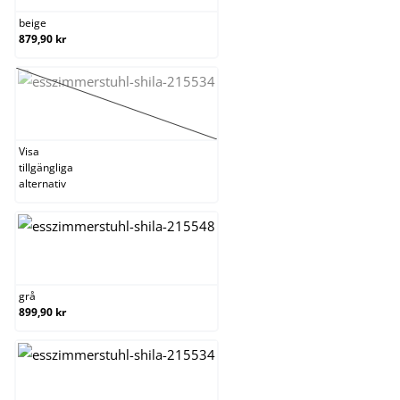
beige
879,90 kr
brun
(Det här alternativet är för närvarande inte tillgängligt.
Visa
tillgängliga
alternativ
grå
grå
899,90 kr
grön