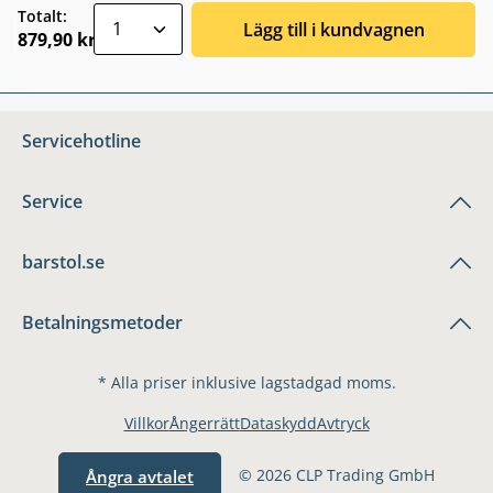
zentheme.component.product.quantitySele
Totalt:
Lägg till i kundvagnen
879,90 kr
Servicehotline
Service
barstol.se
Betalningsmetoder
* Alla priser inklusive lagstadgad moms.
Villkor
Ångerrätt
Dataskydd
Avtryck
© 2026 CLP Trading GmbH
Ångra avtalet