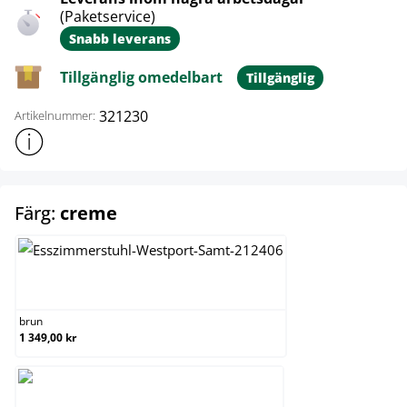
(Paketservice)
Snabb leverans
Tillgänglig omedelbart
Tillgänglig
321230
Artikelnummer:
Visa mer produktinformation
select
Färg:
creme
brun
brun
1 349,00 kr