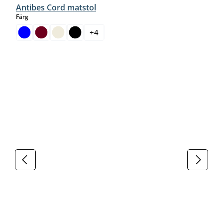
Antibes Cord matstol
select
Färg
+
4