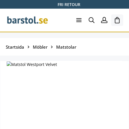
FRI RETOUR
Hoppa till huvudinnehåll
Varuk
Startsida
Möbler
Matstolar