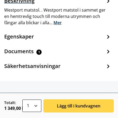
Beskrivning
Westport matstol. . Westport matstol i sammet ger
en hemtrevlig touch till moderna utrymmen och
fångar alla blickar i alla…
Mer
Egenskaper
Documents
1
Säkerhetsanvisningar
zentheme.component.product.quantitySele
Totalt:
Lägg till i kundvagnen
1 349,00 kr