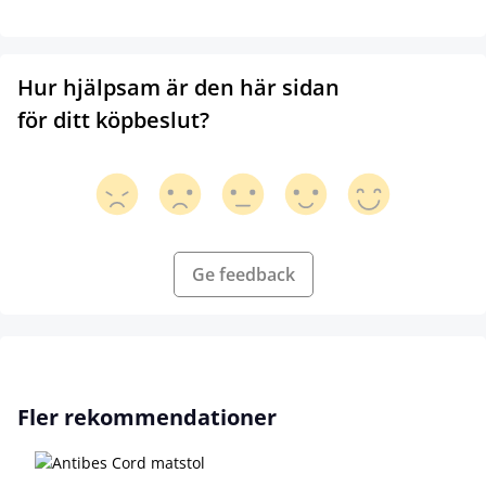
Hur hjälpsam är den här sidan
för ditt köpbeslut?
Ge feedback
Hoppa över produktgalleri
Fler rekommendationer