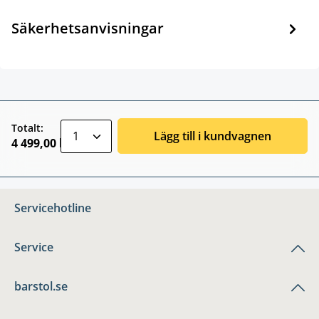
Säkerhetsanvisningar
zentheme.component.product.quantitySele
Totalt:
Lägg till i kundvagnen
4 499,00 kr
Servicehotline
Service
barstol.se