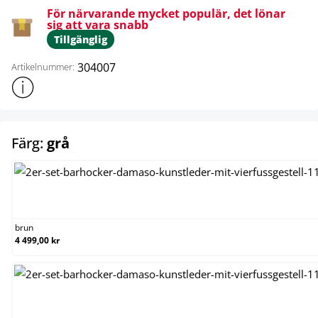
För närvarande mycket populär, det lönar
sig att vara snabb
Tillgänglig
304007
Artikelnummer:
Visa mer produktinformation
select
Färg:
grå
brun
brun
4 499,00 kr
creme