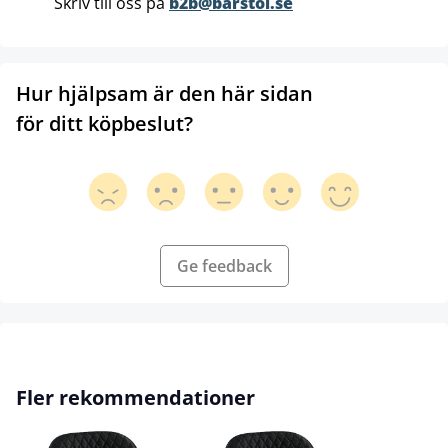
Skriv till oss på
b2b@barstol.se
Hur hjälpsam är den här sidan
för ditt köpbeslut?
Ge feedback
Hoppa över produktgalleri
Fler rekommendationer