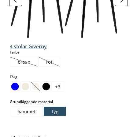
4 stolar Giverny
select
Farbe
braun
rot
(Det här alternativet är för närvarande inte tillgängligt.)
(Det här alternativet är för närvarande inte tillgän
select
Färg
+
3
(Det här alternativet är för närvarande inte tillgängligt.)
select
Grundläggande material
Sammet
Tyg