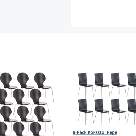
8-Pack Köksstol Pepe