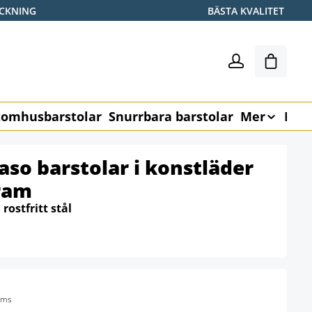
ICKNING
BÄSTA KVALITET
Varukor
omhusbarstolar
Snurrbara barstolar
Mer
Möb
so barstolar i konstläder
ram
:
rostfritt stål
oms