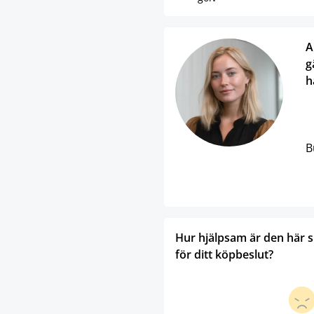
A
g
h
B
Hur hjälpsam är den här 
för ditt köpbeslut?