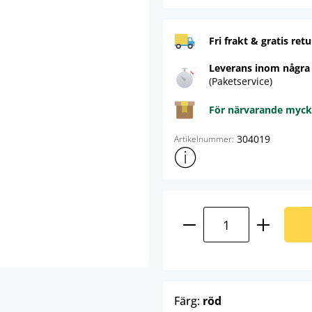
Fri frakt & gratis retu
Leverans inom några
(Paketservice)
För närvarande mycke
304019
Artikelnummer:
Visa mer produktinformation
Produktkvantitet:
select
Färg:
röd