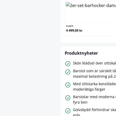
svart
4 499,00 kr
Produktnyheter
Skön klädsel över sittska
Barstol som är särskilt tå
maximal belastning på 2
Med slitstarka konstläde
moderiktiga färger
Barstolar med moderna
fyra ben
Golvskydd förhindrar sk
golv