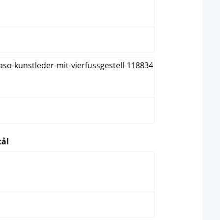
svart
vit
select
tål
rostfritt stål