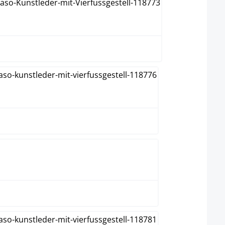
grön
orange
röd