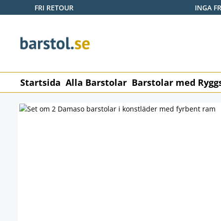
FRI RETOUR
INGA F
pa till huvudinnehåll
Hoppa till sökning
Hoppa till huvudnavigering
Startsida
Alla Barstolar
Barstolar med Rygg