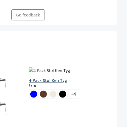
Ge feedback
4-Pack Stol Ken Tyg
2-pac
select
Färg
Farbe
+
4
b
s
Färg