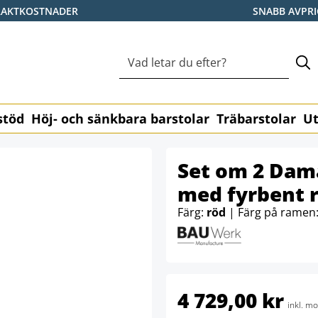
RAKTKOSTNADER
SNABB AVPR
stöd
Höj- och sänkbara barstolar
Träbarstolar
Ut
Set om 2 Dama
med fyrbent 
Färg:
röd
| Färg på ramen
4 729,00 kr
inkl. m