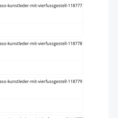
brun
creme
grå