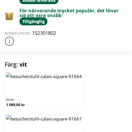
Snabb leverans
För närvarande mycket populär, det lönar
sig att vara snabb
Tillgänglig
152301802
Artikelnummer:
Visa mer produktinformation
select
Färg:
vit
brun
brun
1 089,00 kr
creme