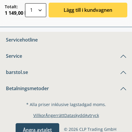
zentheme.component.product.quantitySele
Totalt:
Lägg till i kundvagnen
1 149,00 kr
Servicehotline
Service
barstol.se
Betalningsmetoder
* Alla priser inklusive lagstadgad moms.
Villkor
Ångerrätt
Dataskydd
Avtryck
© 2026 CLP Trading GmbH
Ångra avtalet