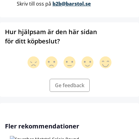
Skriv till oss på
b2b@barstol.se
Hur hjälpsam är den här sidan
för ditt köpbeslut?
Ge feedback
Hoppa över produktgalleri
Fler rekommendationer