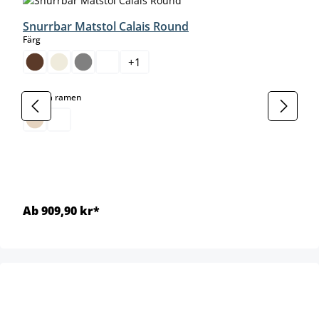
Snurrbar Matstol Calais Round
select
Färg
+
1
select
Färg på ramen
Ab 909,90 kr*