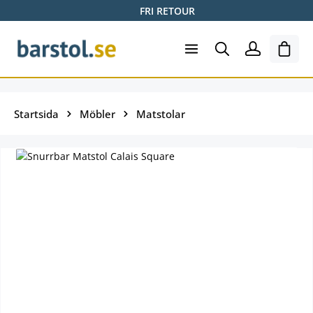
FRI RETOUR
Hoppa till huvudinnehåll
Varuk
Startsida
Möbler
Matstolar