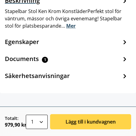
Beskrivning
Stapelbar Stol Ken Krom KonstläderPerfekt stol för
väntrum, mässor och övriga evenemang! Stapelbar
stol för platsbesparande…
Mer
Egenskaper
Documents
1
Säkerhetsanvisningar
zentheme.component.product.quantitySele
Totalt:
Lägg till i kundvagnen
979,90 kr