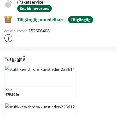
(Paketservice)
Snabb leverans
Tillgänglig omedelbart
Tillgänglig
152606408
Artikelnummer:
Visa mer produktinformation
select
Färg:
grå
brun
brun
979,90 kr
creme