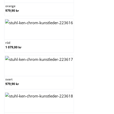
orange
979,90 kr
röd
röd
1 079,00 kr
svart
svart
979,90 kr
vit