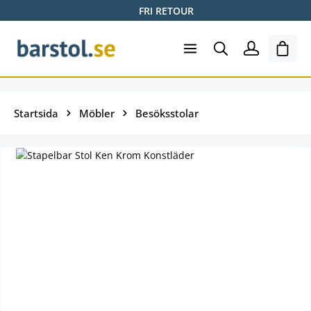
FRI RETOUR
Hoppa till huvudinnehåll
Varuk
Startsida
Möbler
Besöksstolar