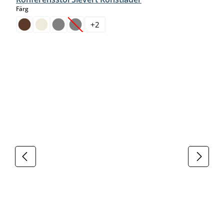
select
Färg
+
2
(Det här alternativet är för närvarande inte tillgängl