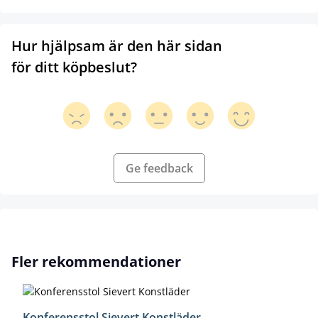
Hur hjälpsam är den här sidan
för ditt köpbeslut?
Ge feedback
Hoppa över produktgalleri
Fler rekommendationer
Konferensstol Sievert Konstläder