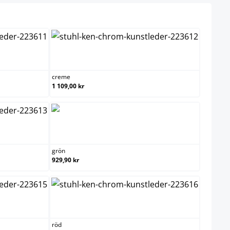
creme
creme
1 109,00 kr
grön
grön
929,90 kr
e
röd
röd