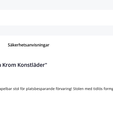
Detaljer
Detaljer
Säkerhetsanvisningar
n Krom Konstläder"
apelbar stol för platsbesparande förvaring! Stolen med tidlös for