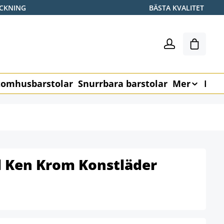
ICKNING
BÄSTA KVALITET
Varukor
omhusbarstolar
Snurrbara barstolar
Mer
Möb
l Ken Krom Konstläder