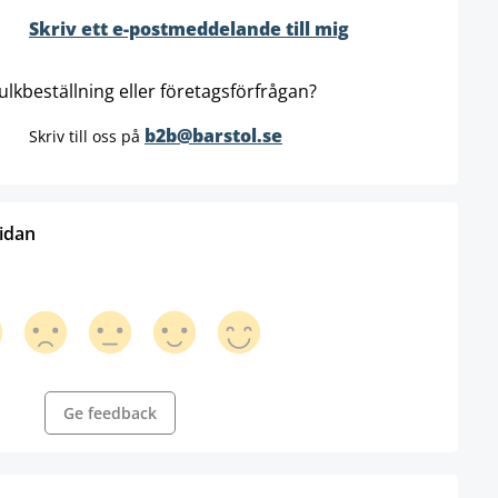
Skriv ett e-postmeddelande till mig
ulkbeställning eller företagsförfrågan?
b2b@barstol.se
Skriv till oss på
sidan
Ge feedback