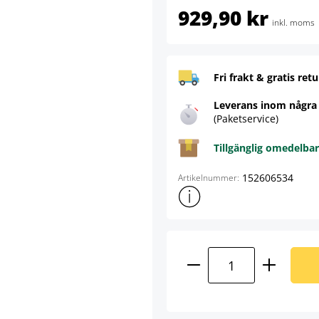
929,90 kr
inkl. moms
Fri frakt & gratis retu
Leverans inom några
(Paketservice)
Tillgänglig omedelbar
152606534
Artikelnummer:
Visa mer produktinformation
Produktkvantitet: