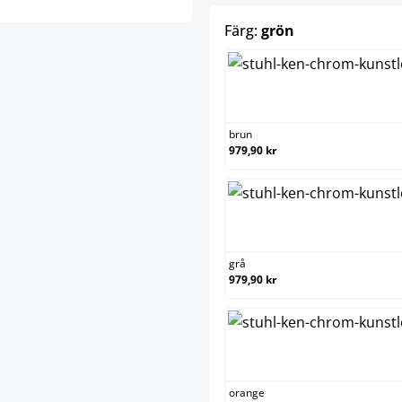
select
Färg:
grön
brun
brun
979,90 kr
grå
grå
979,90 kr
orang
orange