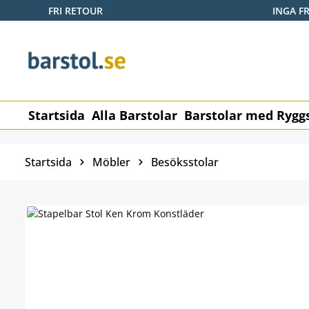
FRI RETOUR
INGA F
pa till huvudinnehåll
Hoppa till sökning
Hoppa till huvudnavigering
Startsida
Alla Barstolar
Barstolar med Rygg
Startsida
Möbler
Besöksstolar