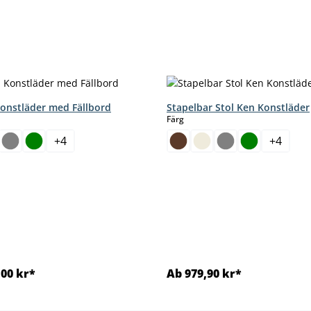
Konstläder med Fällbord
Stapelbar Stol Ken Konstläder
select
Färg
+
4
+
4
,00 kr*
Ab 979,90 kr*