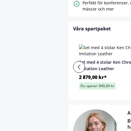
Perfekt för konferenser, 
mässor och mer
Våra spartpaket
Set med 4 stolar Ken Chr
Imitation Leather
2 879,00 kr*
Du sparar: 840,60 kr
A
g
h