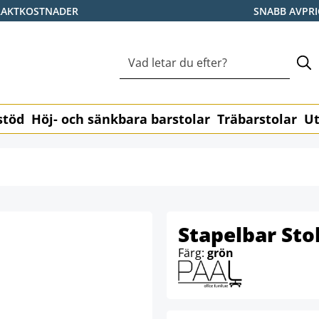
RAKTKOSTNADER
SNABB AVPR
stöd
Höj- och sänkbara barstolar
Träbarstolar
Ut
Stapelbar Sto
Färg:
grön