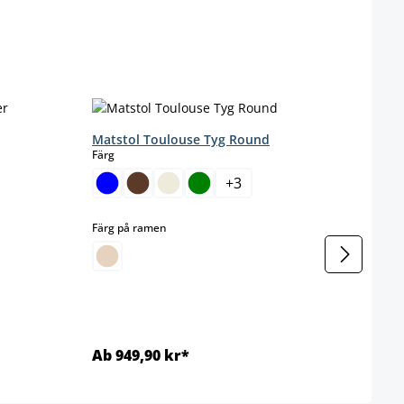
Matstol Toulouse Tyg Round
Stol 
select
s
Färg
Färg
+
3
select
Färg på ramen
Färg 
Ab 949,90 kr*
Ab 6