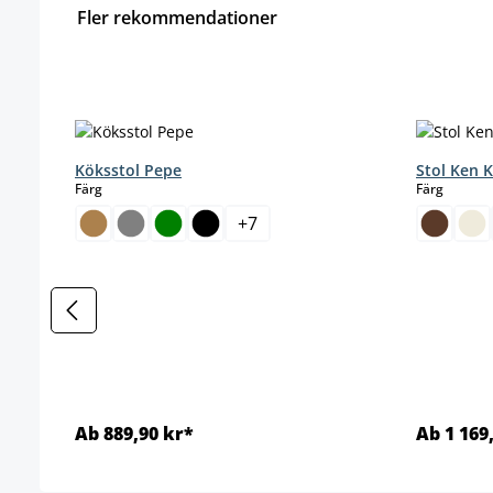
Fler rekommendationer
Hoppa över produktgalleri
Köksstol Pepe
Stol Ken 
select
select
Färg
Färg
+
7
Ab 889,90 kr*
Ab 1 169