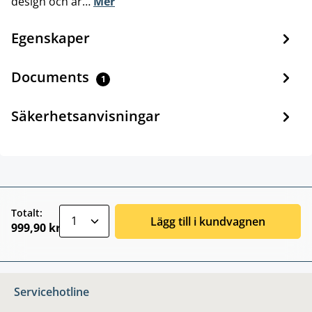
design och är…
Mer
Egenskaper
Documents
1
Säkerhetsanvisningar
zentheme.component.product.quantitySele
Totalt:
Lägg till i kundvagnen
999,90 kr
Servicehotline