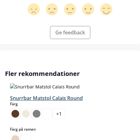
Ge feedback
Hoppa över produktgalleri
Fler rekommendationer
Snurrbar Matstol Calais Round
select
Färg
+
1
select
Färg på ramen