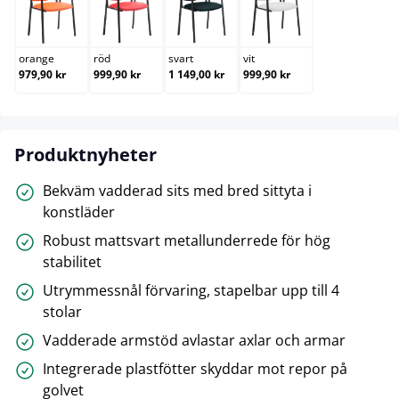
orange
röd
svart
vit
orange
röd
svart
vit
979,90 kr
999,90 kr
1 149,00 kr
999,90 kr
Produktnyheter
Bekväm vadderad sits med bred sittyta i
konstläder
Robust mattsvart metallunderrede för hög
stabilitet
Utrymmessnål förvaring, stapelbar upp till 4
stolar
Vadderade armstöd avlastar axlar och armar
Integrerade plastfötter skyddar mot repor på
golvet