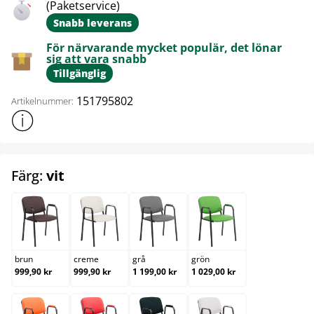
(Paketservice)
Snabb leverans
För närvarande mycket populär, det lönar
sig att vara snabb
Tillgänglig
151795802
Artikelnummer:
Visa mer produktinformation
select
Färg:
vit
brun
creme
grå
grön
brun
creme
grå
grön
999,90 kr
999,90 kr
1 199,00 kr
1 029,00 kr