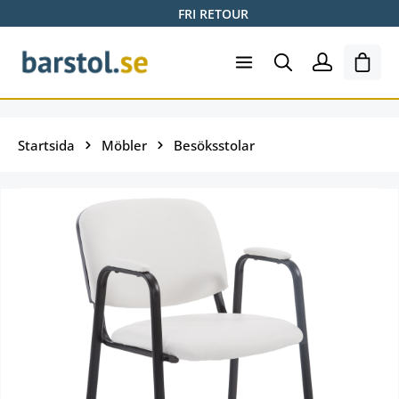
FRI RETOUR
Hoppa till huvudinnehåll
Varuk
Startsida
Möbler
Besöksstolar