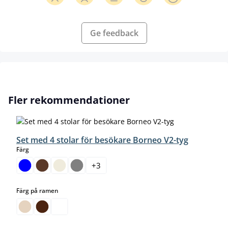
Ge feedback
Hoppa över produktgalleri
Fler rekommendationer
Set med 4 stolar för besökare Borneo V2-tyg
select
Färg
+
3
select
Färg på ramen