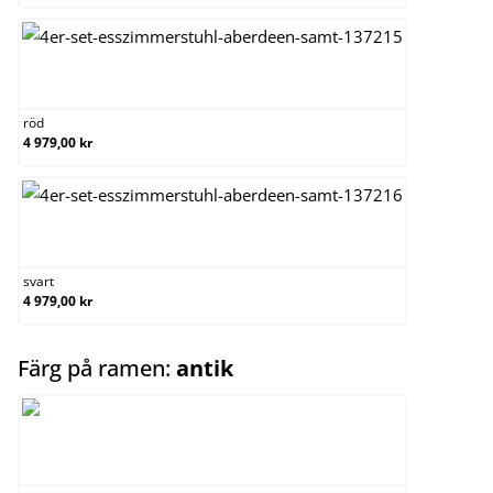
röd
röd
4 979,00 kr
svart
svart
4 979,00 kr
select
Färg på ramen:
antik
antik