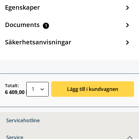
Egenskaper
Documents
1
Säkerhetsanvisningar
zentheme.component.product.quantitySele
Totalt:
Lägg till i kundvagnen
6 409,00 kr
Servicehotline
Service