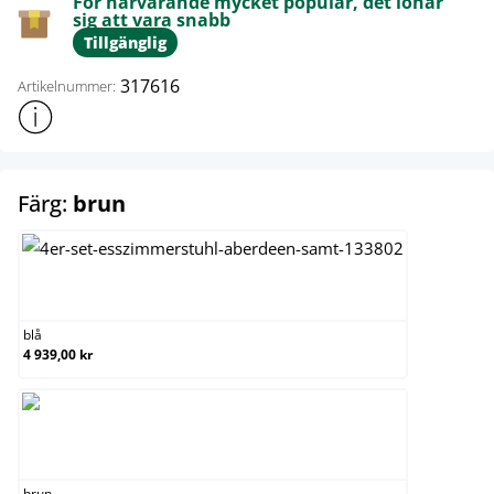
För närvarande mycket populär, det lönar
sig att vara snabb
Tillgänglig
317616
Artikelnummer:
Visa mer produktinformation
select
Färg:
brun
blå
blå
4 939,00 kr
brun
brun